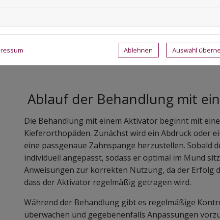
häufiger auftreten können. Gleichzeitig erfordert die
Aktivator regelmäßig getragen werden muss, um die 
Therapie erfolgreich verläuft, sollten Eltern ihre Ki
Tragedauer einzuhalten und regelmäßige Kontrollt
Ablehnen
Auswahl über
pressum
wahrzunehmen.
Ablauf der Behandlung mit ein
Die Behandlung mit einem Aktivator beginnt mit eine
Kieferorthopäden. Zunächst wird ein Abdruck oder ei
eine passgenaue Zahnspange herzustellen. Sobald der 
individuell angepasst, sodass er optimal im Mund sit
Anweisungen zur korrekten Nutzung, da der Erfolg 
dass der Aktivator regelmäßig getragen wird.
Während der Behandlung gibt es regelmäßige Kontrol
überwachen und gegebenenfalls Anpassungen vorzune