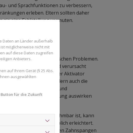
Kau- und Sprachfunktionen zu verbessern,
ränkungen erleben. Eltern sollten daher
n sie eine Fehlstellung vermuten.
se Daten an Länder außerhalb
ist möglicherweise nicht mit
den auf diese Daten zugreifen
r Kinder mit kieferorthopädischen Problemen.
eiligen Anbieters.
 sie besonders schonend und verursacht
en auf Ihrem Gerät (§ 25 Abs.
hopädische Maßnahmen. Der Aktivator
 Ihnen ausgewählten
 nur die Zähne bewegt, sondern auch die
u einer verbesserten Mund- und
Button für die Zukunft
prachentwicklung und die Atmung auswirken
ts. Da der Aktivator herausnehmbar ist, kann
as die Mundhygiene erheblich erleichtert.
chentzündungen, die bei festen Zahnspangen