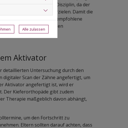
 Behandlung eine gewisse Disziplin, da der
gewünschte Wirkung zu erzielen. Damit die
nder dabei unterstützen, die empfohlene
ermine beim Kieferorthopäden
nehmen
Alle zulassen
em Aktivator
r detaillierten Untersuchung durch den
n digitaler Scan der Zähne angefertigt, um
Aktivator angefertigt ist, wird er
zt. Der Kieferorthopäde gibt zudem
der Therapie maßgeblich davon abhängt,
ltermine, um den Fortschritt zu
hmen. Eltern sollten darauf achten, dass