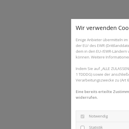
Wir verwenden Cook
Einige Anbieter übermitteln 
der EU/ des EWR (Drittlanddate
dem in den EU-/EWR-Ländern ve
können. Weitere Informationen 
Indem Sie auf „ALLE ZULASSEN"
1 TDDDG) sowie der anschließ
Verarbeitungszwecke zu (Art 6 A
Eine bereits erteilte Zustim
widerrufen.
Notwendig
Statistik