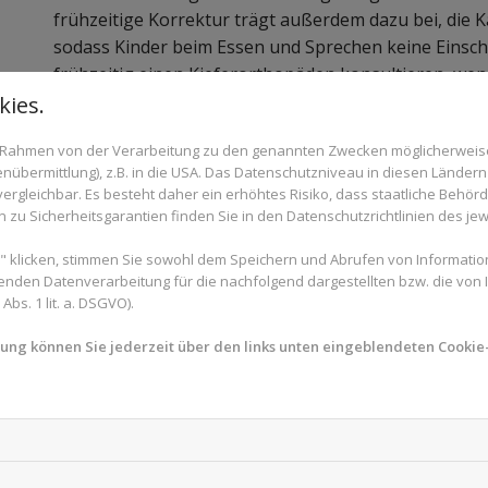
frühzeitige Korrektur trägt außerdem dazu bei, die 
sodass Kinder beim Essen und Sprechen keine Einsch
frühzeitig einen Kieferorthopäden konsultieren, wen
ies.
im Rahmen von der Verarbeitung zu den genannten Zwecken möglicherwei
Vorteile der Aktivator-Therapie
nübermittlung), z.B. in die USA. Das Datenschutzniveau in diesen Ländern 
rgleichbar. Es besteht daher ein erhöhtes Risiko, dass staatliche Behör
Die Aktivator-Therapie bietet zahlreiche Vorteile fü
zu Sicherheitsgarantien finden Sie in den Datenschutzrichtlinien des jew
Da sie auf die natürliche Wachstumsphase setzt, ist
 klicken, stimmen Sie sowohl dem Speichern und Abrufen von Information
weniger Druck oder Schmerzen als andere kieferort
enden Datenverarbeitung für die nachfolgend dargestellten bzw. die von
ermöglicht eine ganzheitliche Behandlung, die nicht
bs. 1 lit. a. DSGVO).
Kiefer- und Gesichtsmuskulatur stärkt. Dies trägt z
mung können Sie jederzeit über den links unten eingeblendeten Cookie-
Kieferfunktion bei, was sich auch positiv auf die S
kann.
Ein weiterer Vorteil liegt in der Flexibilität des Gerä
das Kind ihn beim Essen und Zähneputzen ablegen, w
Dies minimiert das Risiko für Karies oder Zahnfleis