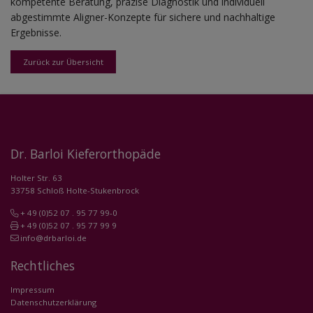
kompetente Beratung, präzise Diagnostik und individuell
abgestimmte Aligner-Konzepte für sichere und nachhaltige
Ergebnisse.
Zurück zur Übersicht
Dr. Barloi Kieferorthopäde
Holter Str. 63
33758 Schloß Holte-Stukenbrock
+ 49 (0)52 07 . 95 77 99-0
+ 49 (0)52 07 . 95 77 99 9
info@drbarloi.de
Rechtliches
Impressum
Datenschutzerklärung