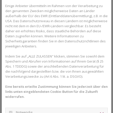
gezielte Parodontaltherapie notwendig. Erst wenn Zahnfleisch
Einige Anbieter übermitteln im Rahmen von der Verarbeitung zu
und Knochen stabil sind, kann mit der Zahnkorrektur begonnen
den genannten Zwecken möglicherweise Daten an Länder
werden. Diese enge Abstimmung schützt vor weiteren
außerhalb der EU/ des EWR (Drittlanddatenübermittlung), z.B. in die
Gewebeverlusten.
USA. Das Datenschutzniveau in diesen Ländern ist möglicherweise
Welche Zahnbewegungen sind
nicht mit dem in den EU-/EWR-Ländern vergleichbar. Es besteht
daher ein erhöhtes Risiko, dass staatliche Behörden auf diese
realistisch?
Daten zugreifen können. Weitere Informationen zu
Sicherheitsgarantien finden Sie in den Datenschutzrichtlinien des
Bei starkem Zahnfleischrückgang stehen nicht ästhetische
jeweiligen Anbieters.
Feinoptimierungen im Vordergrund, sondern funktionelle
Verbesserungen. Ziel ist es, Fehlbelastungen zu reduzieren,
Indem Sie auf „ALLE ZULASSEN" klicken, stimmen Sie sowohl dem
Zahnachsen zu stabilisieren und den Biss zu harmonisieren.
Speichern und Abrufen von Informationen auf Ihrem Gerät (§ 25
Abs. 1 TDDDG) sowie der anschließenden Datenverarbeitung für
Große Drehungen oder starke Kippbewegungen werden
die nachfolgend dargestellten bzw. die von Ihnen ausgewählten
vermieden. Stattdessen erfolgen kleine, gezielte Korrekturen, die
Verarbeitungszwecke zu (Art 6 Abs. 1 lit. a. DSGVO).
den Zahnhalteapparat entlasten. In vielen Fällen führt bereits
eine moderate Verbesserung der Zahnstellung zu einer
Eine bereits erteilte Zustimmung können Sie jederzeit über den
links unten eingeblendeten Cookie-Button für die Zukunft
deutlichen Reduktion von Druck, Spannung und weiterem
widerrufen.
Rückgang.
Vorteile von Alignern in sensiblen
Notwendig