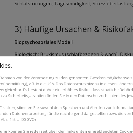
Schlafstörungen, Tagesmüdigkeit, Stressüberlastun
3) Häufige Ursachen & Risikofa
Biopsychosoziales Modell
:
Biologisch:
Bruxismus (schlafbezogen & wach), Diskus
Zahntrauma, Weisheitszahnprobleme.
ies.
Psychologisch:
Stress, Perfektionismus, Angst, Schlaf
im Rahmen von der Verarbeitung zu den genannten Zwecken möglicherwei
nübermittlung), z.B. in die USA. Das Datenschutzniveau in diesen Ländern 
Sozial/Verhalten:
Bildschirmarbeit, Haltungsstress,
rgleichbar. Es besteht daher ein erhöhtes Risiko, dass staatliche Behör
Gewohnheiten (Nägelkauen, Stiftebeißen).
zu Sicherheitsgarantien finden Sie in den Datenschutzrichtlinien des jew
Haltung & Atmung:
Vorverlagerter Kopf, enge Na
 klicken, stimmen Sie sowohl dem Speichern und Abrufen von Information
beeinflussen die Kieferposition und können CMD ver
enden Datenverarbeitung für die nachfolgend dargestellten bzw. die von
bs. 1 lit. a. DSGVO).
Okklusion:
Ungünstige Kontakte, fehlende Stützzone
können Symptome triggern – meist als Teil eines gr
mung können Sie jederzeit über den links unten eingeblendeten Cookie-