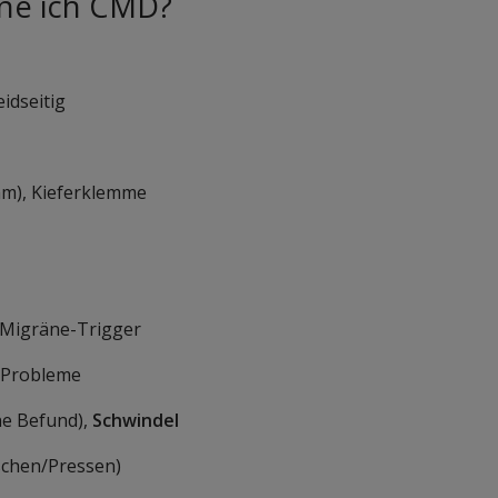
ne ich CMD?
idseitig
m), Kieferklemme
 Migräne-Trigger
-Probleme
e Befund),
Schwindel
schen/Pressen)