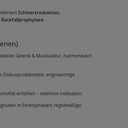
mbiniert
Schmerzreduktion
,
d
Rückfallprophylaxe
.
ienen)
tlastet Gelenk & Muskulatur, harmonisiert
er Diskusproblematik, engmaschige
tivität erhöhen – selektive Indikation.
 tagsüber in Stressphasen; regelmäßige