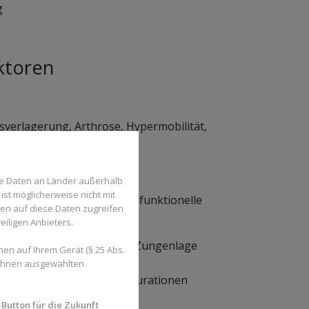
g
ktoren
verlagerung, Arthrose, Hypermobilität,
qualität.
se Daten an Länder außerhalb
ist möglicherweise nicht mit
 Zungendysfunktionen, parafunktionelle
den auf diese Daten zugreifen
eiligen Anbieters.
ckenmuskeln, Mundatmung/Zungenlage
en auf Ihrem Gerät (§ 25 Abs.
stärken.
 Ihnen ausgewählten
n oder großflächige Restaurationen
ößeren Musters.
Button für die Zukunft