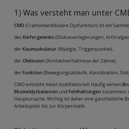
1) Was versteht man unter CM
CMD
(Craniomandibuläre Dysfunktion) ist ein Sammel
des
Kiefergelenks
(Diskusverlagerungen, Arthralgie/
der
Kaumuskulatur
(Myalgie, Triggerpunkte),
der
Okklusion
(Kontaktverhältnisse der Zähne),
der
Funktion
(Bewegungsabläufe, Koordination, Stabil
CMD entsteht meist multifaktoriell. Häufig wirken
Br
Muskeldysbalancen
und
Fehlhaltungen
zusammen; o
Hauptursache. Wichtig ist daher eine ganzheitliche 
Arbeitsplatz bis zur Körperstatik.