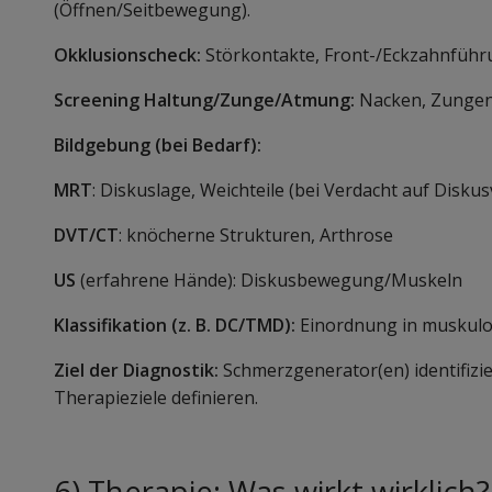
(Öffnen/Seitbewegung).
Okklusionscheck:
Störkontakte, Front-/Eckzahnführ
Screening Haltung/Zunge/Atmung:
Nacken, Zungen
Bildgebung (bei Bedarf):
MRT
: Diskuslage, Weichteile (bei Verdacht auf Disk
DVT/CT
: knöcherne Strukturen, Arthrose
US
(erfahrene Hände): Diskusbewegung/Muskeln
Klassifikation (z. B. DC/TMD):
Einordnung in muskulos
Ziel der Diagnostik:
Schmerzgenerator(en) identifizier
Therapieziele definieren.
6) Therapie: Was wirkt wirklich?