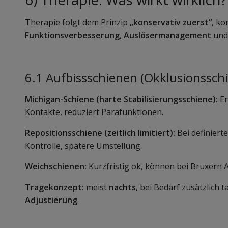
Therapie folgt dem Prinzip
„konservativ zuerst“
, ko
Funktionsverbesserung
,
Auslösermanagement
un
6.1 Aufbissschienen (Okklusionssch
Michigan-Schiene (harte Stabilisierungsschiene):
En
Kontakte, reduziert Parafunktionen.
Repositionsschiene (zeitlich limitiert):
Bei definiert
Kontrolle, spätere Umstellung.
Weichschienen:
Kurzfristig ok, können bei Bruxern Ak
Tragekonzept:
meist
nachts
, bei Bedarf zusätzlich
Adjustierung
.