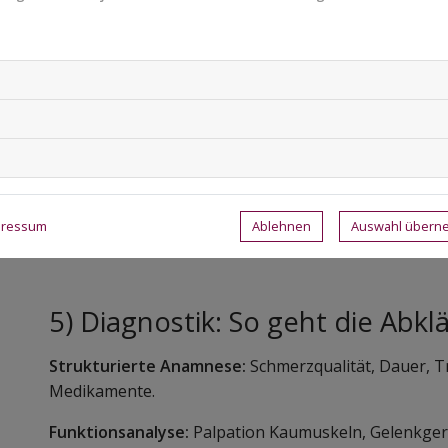
4) Differenzialdiagnosen (kurze
Zahnärztlich:
Pulpitis, apikale Parodontitis, Cracks, 
HNO/Neurologie:
Otitis, Trigeminusneuralgie, Cluste
Muskuloskelettal:
HWS-Syndrom, myofasziale Schm
Ablehnen
Auswahl über
pressum
Systemisch:
Rheumatoide Arthritis, Fibromyalgie
5) Diagnostik: So geht die Abkl
Strukturierte Anamnese:
Schmerzqualität, Dauer, Tr
Medikamente.
Funktionsanalyse:
Palpation Kaumuskeln, Gelenkger