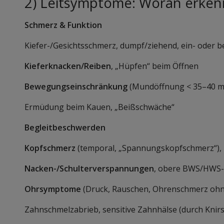
2) Leitsymptome: Woran erken
Schmerz & Funktion
Kiefer-/Gesichtsschmerz, dumpf/ziehend, ein- oder be
Kieferknacken/Reiben
, „Hüpfen“ beim Öffnen
Bewegungseinschränkung
(Mundöffnung < 35–40 m
Ermüdung beim Kauen, „Beißschwäche“
Begleitbeschwerden
Kopfschmerz
(temporal, „Spannungskopfschmerz“),
Nacken-/Schulterverspannungen
, obere BWS/HWS
Ohrsymptome
(Druck, Rauschen, Ohrenschmerz ohn
Zahnschmelzabrieb, sensitive Zahnhälse (durch Knir