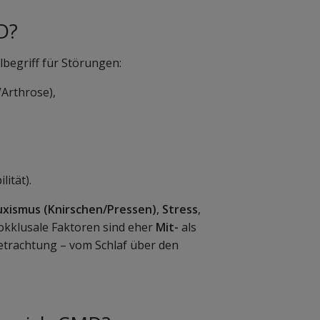
D?
begriff für Störungen:
Arthrose),
ität).
uxismus (Knirschen/Pressen)
,
Stress
,
kklusale Faktoren sind eher
Mit-
als
Betrachtung – vom Schlaf über den