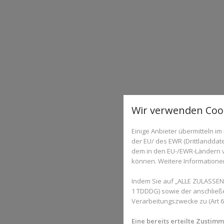
Wir verwenden Cook
Einige Anbieter übermitteln 
der EU/ des EWR (Drittlanddate
dem in den EU-/EWR-Ländern ve
können. Weitere Informationen 
Indem Sie auf „ALLE ZULASSEN"
1 TDDDG) sowie der anschließ
Verarbeitungszwecke zu (Art 6 A
Eine bereits erteilte Zustim