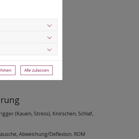
r Überblick)
Überempfindlichkeit
r/Migräne, Sinusitis
erzsyndrome
nehmen
Alle zulassen
ärung
igger (Kauen, Stress), Knirschen, Schlaf,
äusche, Abweichung/Deflexion, ROM