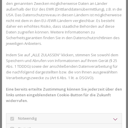
Aus kieferorthopädischer Sicht stellt der Schnuller jedoch kein
den genannten Zwecken möglicherweise Daten an Länder
kiefergerechtes Produkt dar und sollte auch nicht mit der Größe
außerhalb der EU/ des EWR (Drittlanddatenübermittlung), z.B. in die
des Kindes mitwachsen. Sowohl der Schnuller als auch der
USA. Das Datenschutzniveau in diesen Ländern ist möglicherweise
Daumen verwehren der Zunge den korrekten Platz am Gaumen.
nicht mit dem in den EU-/EWR-Ländern vergleichbar. Es besteht
daher ein erhöhtes Risiko, dass staatliche Behörden auf diese
Um die Nebenwirkungen eines Schnullers zu reduzieren, sollte
Daten zugreifen können. Weitere Informationen zu
sowohl die Dauer der Verwendung sowie die Schnullergröße so
Sicherheitsgarantien finden Sie in den Datenschutzrichtlinien des
klein wie möglich gehalten werden.
jeweiligen Anbieters.
Der korrekte Umgang mit Schnuller,
Indem Sie auf „ALLE ZULASSEN" klicken, stimmen Sie sowohl dem
Daumen- und Fingerlutschen
Speichern und Abrufen von Informationen auf Ihrem Gerät (§ 25
Abs. 1 TDDDG) sowie der anschließenden Datenverarbeitung für
Prinzipiell lässt sich sagen, dass das Saugen an Schnulle und
die nachfolgend dargestellten bzw. die von Ihnen ausgewählten
Daumen, bzw. Finger, nicht direkt eine schädliche Wirkung auf
Verarbeitungszwecke zu (Art 6 Abs. 1 lit. a. DSGVO).
den Körper haben.
Eine bereits erteilte Zustimmung können Sie jederzeit über den
Das Saugen beruhigt, entspannt und hilft bei der
links unten eingeblendeten Cookie-Button für die Zukunft
Stressbewältigung und hat somit auch positive Auswirkungen
widerrufen.
auf den Körper. Vielmehr der falsche Umgang damit birgt vor
allem die negativen Nebenwirkungen. Eltern sollten vor der
Verwendung eines Schnullers oder bei der Beobachtung des
Notwendig
Daumenlutschens sich ähnliche Fragen wie bei der Verwendung