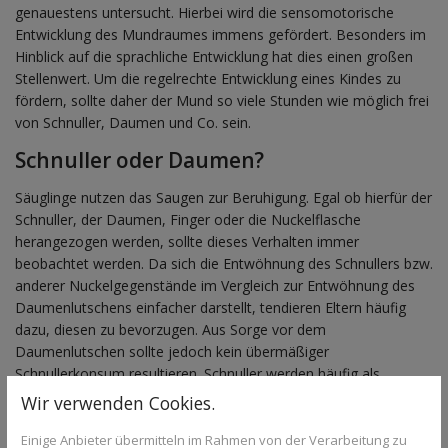
genauestens untersucht. Hierbei wird die sensomotorische
Entwicklung des Mundraumes immens gefördert. Besonders im
Hinblick auf die sprachliche Entwicklung hat dies einen großen
Stellenwert. Um die regelrechte Entwicklung eines Kindes zu
fördern, sollte daher der Mund so viele Stunden wie möglich frei
von Schnuller, Daumen und Co. sein.
Schnuller oder Daumen?
Säuglinge nutzen das Saugen zur Beruhigung. Egal ob hierfür der
Schnuller, der Daumen, Finger oder die Nuckelflasche
herangezogen werden, sollte dieses Verhalten immer
beobachtet werden. Da sich die Entwöhnung des Schnullers bzw.
anderer Nuckelgegenstände im Vergleich zur Entwöhnung des
Daumenlutschens einfacher darstellt, tendieren Eltern häufig
dazu, diesen zu bevorzugen. Aus Sorge vor dem
Daumenlutschen sollte jedoch kein übermäßiger
Schnullerkonsum resultieren. Schnuller werden häufig als
„kiefergerechte“ Medizinprodukte beworben und sollten laut
Wir verwenden Cookies.
Hersteller mit der Größe des Kindes mitwachsen.
Einige Anbieter übermitteln im Rahmen von der Verarbeitung zu