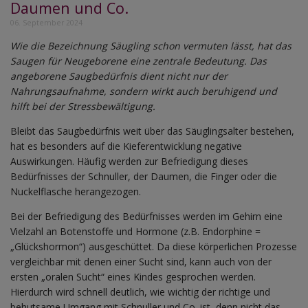
Daumen und Co.
06. September 2024
Wie die Bezeichnung Säugling schon vermuten lässt, hat das
Saugen für Neugeborene eine zentrale Bedeutung. Das
angeborene Saugbedürfnis dient nicht nur der
Nahrungsaufnahme, sondern wirkt auch beruhigend und
hilft bei der Stressbewältigung.
Bleibt das Saugbedürfnis weit über das Säuglingsalter bestehen,
hat es besonders auf die Kieferentwicklung negative
Auswirkungen. Häufig werden zur Befriedigung dieses
Bedürfnisses der Schnuller, der Daumen, die Finger oder die
Nuckelflasche herangezogen.
Bei der Befriedigung des Bedürfnisses werden im Gehirn eine
Vielzahl an Botenstoffe und Hormone (z.B. Endorphine =
„Glückshormon“) ausgeschüttet. Da diese körperlichen Prozesse
vergleichbar mit denen einer Sucht sind, kann auch von der
ersten „oralen Sucht“ eines Kindes gesprochen werden.
Hierdurch wird schnell deutlich, wie wichtig der richtige und
behutsame Umgang mit Schnuller und Co. ist, denn nicht das