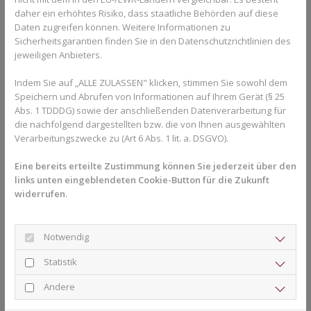
Die klassische feste Zahnspange arbeitet mit Brackets und
daher ein erhöhtes Risiko, dass staatliche Behörden auf diese
Bögen, die direkt auf den Zähnen befestigt werden. Dadurch
Daten zugreifen können. Weitere Informationen zu
können die Zähne besonders präzise bewegt werden. Vor allem
Sicherheitsgarantien finden Sie in den Datenschutzrichtlinien des
jeweiligen Anbieters.
bei komplexeren Fehlstellungen bietet die feste Zahnspange
häufig mehr Möglichkeiten als transparente Schienen.
Indem Sie auf „ALLE ZULASSEN" klicken, stimmen Sie sowohl dem
Ein weiterer Vorteil besteht darin, dass die Behandlung
Speichern und Abrufen von Informationen auf Ihrem Gerät (§ 25
Abs. 1 TDDDG) sowie der anschließenden Datenverarbeitung für
dauerhaft aktiv ist. Patienten müssen nicht selbst daran denken,
die nachfolgend dargestellten bzw. die von Ihnen ausgewählten
die Zahnspange ausreichend lange zu tragen. Gerade bei
Verarbeitungszwecke zu (Art 6 Abs. 1 lit. a. DSGVO).
Kindern und Jugendlichen kann das ein wichtiger Faktor sein.
Eine bereits erteilte Zustimmung können Sie jederzeit über den
Heute gibt es außerdem moderne Varianten klassischer
links unten eingeblendeten Cookie-Button für die Zukunft
Zahnspangen. Neben Metallbrackets stehen auch kleinere oder
widerrufen.
unauffälligere Systeme zur Verfügung. In der modernen
Kieferorthopädie in Herford interessieren sich viele Patienten für
individuell angepasste Lösungen, die sowohl funktional als auch
Notwendig
ästhetisch überzeugen.
Statistik
Weitere Informationen zur Praxisphilosophie und zum
Behandlungskonzept finden Interessierte auf der Seite
Über
Andere
Uns
.