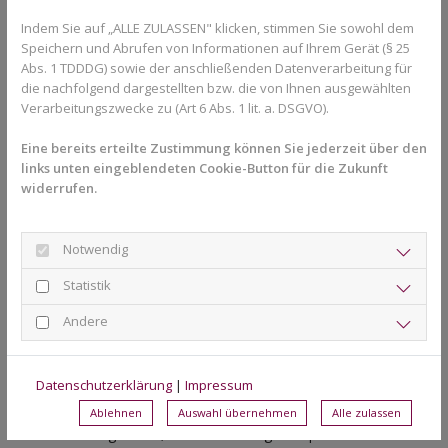
sich häufig besser reinigen, wodurch das Risiko für Karies oder
Indem Sie auf „ALLE ZULASSEN" klicken, stimmen Sie sowohl dem
Zahnfleischprobleme reduziert werden kann. Zusätzlich kann
Speichern und Abrufen von Informationen auf Ihrem Gerät (§ 25
eine gute Zahnstellung die Kaufunktion und Aussprache
Abs. 1 TDDDG) sowie der anschließenden Datenverarbeitung für
unterstützen.
die nachfolgend dargestellten bzw. die von Ihnen ausgewählten
Verarbeitungszwecke zu (Art 6 Abs. 1 lit. a. DSGVO).
Moderne Kieferorthopädie bietet heute unterschiedliche
Lösungen – von herausnehmbaren Geräten bis hin zu festen
Eine bereits erteilte Zustimmung können Sie jederzeit über den
Zahnspangen oder modernen Alignern. Welche Behandlung
links unten eingeblendeten Cookie-Button für die Zukunft
geeignet ist, hängt immer von der jeweiligen Fehlstellung und
widerrufen.
dem Alter des Kindes ab.
Die Praxis Dr. Barloi setzt auf moderne Technik und persönliche
Notwendig
Beratung. Einen Überblick über die Praxis und das
Behandlungskonzept erhalten Interessierte auf der Seite
Über
Statistik
Uns
. Dort finden Patienten außerdem Informationen zum Team
Andere
und zu den Praxiswerten.
Ab wann sollten Kinder zum
Datenschutzerklärung
|
Impressum
Kieferorthopäden?
Ablehnen
Auswahl übernehmen
Alle zulassen
Viele Eltern fragen sich, wann der richtige Zeitpunkt für den