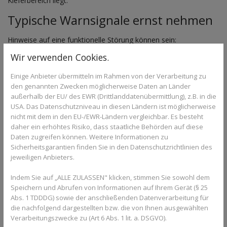
Kieferbereich liegt.
Typische Warnsignale ernst nehmen
Hinweise auf eine funktionelle Störung können sein:
Wir verwenden Cookies.
Knacken oder Reiben im Kiefergelenk
morgendliche Kopfschmerzen
Einige Anbieter übermitteln im Rahmen von der Verarbeitung zu
verspannter Kiefer nach dem Aufwachen
den genannten Zwecken möglicherweise Daten an Länder
eingeschränkte Mundöffnung
außerhalb der EU/ des EWR (Drittlanddatenübermittlung), z.B. in die
Druckgefühl im Ohrbereich
USA. Das Datenschutzniveau in diesen Ländern ist möglicherweise
Je früher diese Symptome abgeklärt werden, desto besser
nicht mit dem in den EU-/EWR-Ländern vergleichbar. Es besteht
lassen sich chronische Beschwerden vermeiden.
daher ein erhöhtes Risiko, dass staatliche Behörden auf diese
Daten zugreifen können. Weitere Informationen zu
Kieferorthopädische Diagnostik bei
Sicherheitsgarantien finden Sie in den Datenschutzrichtlinien des
Beschwerden
jeweiligen Anbieters.
Indem Sie auf „ALLE ZULASSEN" klicken, stimmen Sie sowohl dem
In der Praxis von Dr. Barloi wird bei solchen Beschwerden nicht
Speichern und Abrufen von Informationen auf Ihrem Gerät (§ 25
nur die Zahnstellung betrachtet. Auch Bisslage,
Abs. 1 TDDDG) sowie der anschließenden Datenverarbeitung für
Kieferbewegungen, Muskelspannung und funktionelle
die nachfolgend dargestellten bzw. die von Ihnen ausgewählten
Zusammenhänge werden analysiert.
Verarbeitungszwecke zu (Art 6 Abs. 1 lit. a. DSGVO).