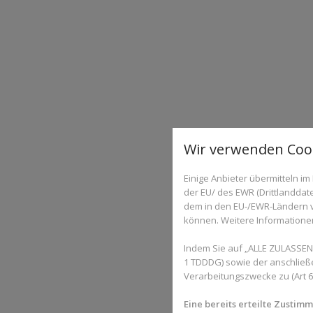
Wir verwenden Cook
Einige Anbieter übermitteln 
der EU/ des EWR (Drittlanddate
dem in den EU-/EWR-Ländern ve
können. Weitere Informationen 
Indem Sie auf „ALLE ZULASSEN"
1 TDDDG) sowie der anschließ
Verarbeitungszwecke zu (Art 6 A
Eine bereits erteilte Zustim