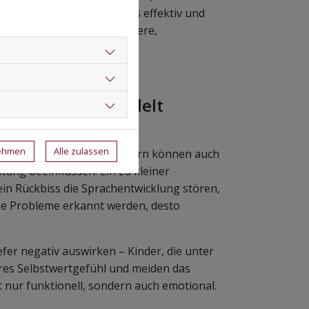
ische Eingreifen besonders effektiv und
kann in vielen Fällen spätere,
bmildern.
ellungen unbehandelt
nehmen
Alle zulassen
 zu schiefen Zähnen, sondern können auch
ung beeinflussen. Ein zu kleiner
in Rückbiss die Sprachentwicklung stören,
ese Probleme erkannt werden, desto
efer negativ auswirken – Kinder, die unter
eres Selbstwertgefühl und meiden das
ht nur funktionell, sondern auch emotional.