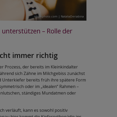
istcokphoto.com | NataliaDeriabina
 unterstützen – Rolle der
icht immer richtig
r Prozess, der bereits im Kleinkindalter
 Während sich Zähne im Milchgebiss zunächst
Unterkiefer bereits früh ihre spätere Form
 symmetrisch oder im „idealen“ Rahmen –
enlutschen, ständiges Mundatmen oder
h verläuft, kann es sowohl positiv
genau hier kommt die Kieferorthopädie ins