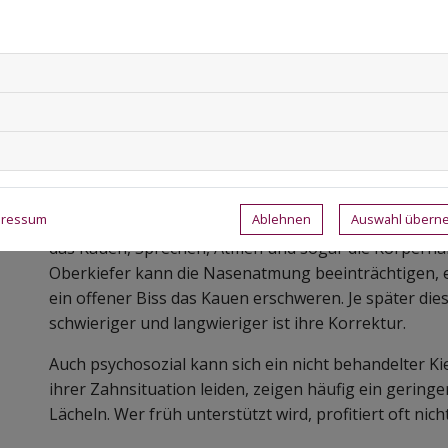
Weichgewebe sind flexibel – das macht das therapeut
nachhaltig. Eine kieferorthopädische Frühbehandlung 
aufwendigere Maßnahmen vermeiden oder deutlich a
Was passiert, wenn Kieferfehlst
bleiben?
Ablehnen
Auswahl über
pressum
Unbehandelte Kieferfehlstellungen führen nicht nur
das Kauen, Sprechen, Atmen und sogar die Körperhalt
Oberkiefer kann die Nasenatmung beeinträchtigen, e
ein offener Biss das Kauen erschweren. Je später di
schwieriger und langwieriger ist ihre Korrektur.
Auch psychosozial kann sich ein nicht behandelter Ki
ihrer Zahnsituation leiden, zeigen häufig ein gering
Lächeln. Wer früh unterstützt wird, profitiert oft nic