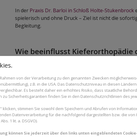
In der
Praxis Dr. Barloi in Schloß Holte-Stukenbrock
e
spielerisch und ohne Druck – Ziel ist nicht die sofor
Begleitung.
Wie beeinflusst Kieferorthopädi
Kieferorthopädische Frühbehandlungen basieren auf
ies.
nutzen, bevor es abgeschlossen ist. Mithilfe heraus
im Rahmen von der Verarbeitung zu den genannten Zwecken möglicherwei
Aktivatoren oder funktionskieferorthopädischer Sp
nübermittlung), z.B. in die USA. Das Datenschutzniveau in diesen Ländern 
Kiefers gezielt gefördert werden.
rgleichbar. Es besteht daher ein erhöhtes Risiko, dass staatliche Behör
zu Sicherheitsgarantien finden Sie in den Datenschutzrichtlinien des jew
Wenn beispielsweise der Unterkiefer zu weit zurückli
beitragen, ihn sanft nach vorn zu lenken. Ist der Ob
 klicken, stimmen Sie sowohl dem Speichern und Abrufen von Information
Gaumennahterweiterung helfen, die Breite des Kiefer
enden Datenverarbeitung für die nachfolgend dargestellten bzw. die von
bs. 1 lit. a. DSGVO).
funktionell, sondern auch optisch von großer Bedeut
mung können Sie jederzeit über den links unten eingeblendeten Cookie-
All das geschieht, während der Körper ohnehin in e