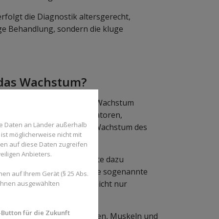
rfolgt die Diagnostik altersgerecht,
tige Behandlung, sondern die kluge
e das Wachstum?
 einem einfachen Prinzip: Wachstum
nehmbarer Geräte wie Bionatoren,
se Daten an Länder außerhalb
angen kann das natürliche Wachstum des
ist möglicherweise nicht mit
den auf diese Daten zugreifen
eiligen Anbieters.
egt, können spezielle Geräte dazu
erkiefer zu schmal, kann eine sogenannte
en auf Ihrem Gerät (§ 25 Abs.
s zu normalisieren – was nicht nur
 Ihnen ausgewählten
ung ist.
Button für die Zukunft
inem Umbruch steckt: Knochen, Muskeln und