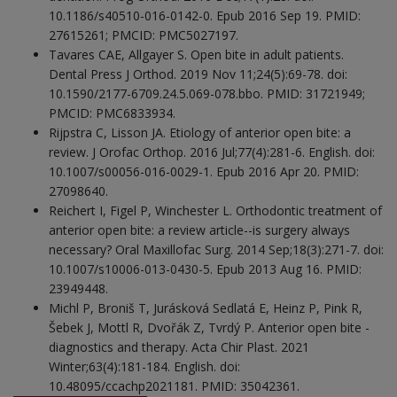
10.1186/s40510-016-0142-0. Epub 2016 Sep 19. PMID:
27615261; PMCID: PMC5027197.
Tavares CAE, Allgayer S. Open bite in adult patients.
Dental Press J Orthod. 2019 Nov 11;24(5):69-78. doi:
10.1590/2177-6709.24.5.069-078.bbo. PMID: 31721949;
PMCID: PMC6833934.
Rijpstra C, Lisson JA. Etiology of anterior open bite: a
review. J Orofac Orthop. 2016 Jul;77(4):281-6. English. doi:
10.1007/s00056-016-0029-1. Epub 2016 Apr 20. PMID:
27098640.
Reichert I, Figel P, Winchester L. Orthodontic treatment of
anterior open bite: a review article--is surgery always
necessary? Oral Maxillofac Surg. 2014 Sep;18(3):271-7. doi:
10.1007/s10006-013-0430-5. Epub 2013 Aug 16. PMID:
23949448.
Michl P, Broniš T, Jurásková Sedlatá E, Heinz P, Pink R,
Šebek J, Mottl R, Dvořák Z, Tvrdý P. Anterior open bite -
diagnostics and therapy. Acta Chir Plast. 2021
Winter;63(4):181-184. English. doi:
10.48095/ccachp2021181. PMID: 35042361.