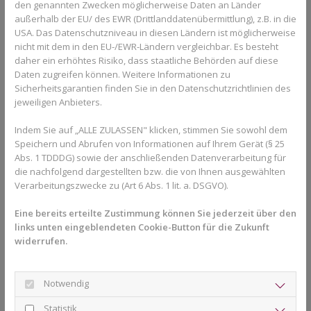
die Zähne nicht ausreichend mit Speichel umspült werden.
den genannten Zwecken möglicherweise Daten an Länder
außerhalb der EU/ des EWR (Drittlanddatenübermittlung), z.B. in die
Wie wird ein offener Biss behandelt?
USA. Das Datenschutzniveau in diesen Ländern ist möglicherweise
nicht mit dem in den EU-/EWR-Ländern vergleichbar. Es besteht
Wie schwierig sich die Behandlung eines offenen Bisses
daher ein erhöhtes Risiko, dass staatliche Behörden auf diese
gestaltet, hängt im Wesentlichen vom Alter der Person ab. Je
Daten zugreifen können. Weitere Informationen zu
jünger sie ist, umso einfacher kann man einen offenen Biss
Sicherheitsgarantien finden Sie in den Datenschutzrichtlinien des
therapieren. Kinder und Erwachsene werden unterschiedlich
jeweiligen Anbieters.
behandelt.
Indem Sie auf „ALLE ZULASSEN" klicken, stimmen Sie sowohl dem
Um einem offenen Biss bei Kindern vorzubeugen, ist es ratsam,
Speichern und Abrufen von Informationen auf Ihrem Gerät (§ 25
früh schlechte Angewohnheiten abzugewöhnen. Spätestens ab
Abs. 1 TDDDG) sowie der anschließenden Datenverarbeitung für
dem dritten Lebensjahr sollte das Kind von Schnuller und
die nachfolgend dargestellten bzw. die von Ihnen ausgewählten
Verarbeitungszwecke zu (Art 6 Abs. 1 lit. a. DSGVO).
Daumenlutschen entwöhnt sein. Zeichnet sich bis dahin bereits
ein leichter offener Biss ab, kann er sich unter Umständen
Eine bereits erteilte Zustimmung können Sie jederzeit über den
wieder normalisieren. Möglich ist hier der Einsatz von
Übungen
,
links unten eingeblendeten Cookie-Button für die Zukunft
die die Muskulatur von Gesicht, Mund und Zunge stärken, was
widerrufen.
ein normales Kieferwachstum begünstigt.
Ist die Fehlstellung schon zu weit fortgeschritten, ist
Notwendig
eine
Frühbehandlung
nötig. Möglich ist etwa der Einsatz einer
herausnehmbaren oder festsitzenden Zahnspange. Dabei kann
Statistik