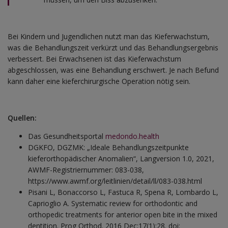
Bei Kindern und Jugendlichen nutzt man das Kieferwachstum,
was die Behandlungszeit verkürzt und das Behandlungsergebnis
verbessert. Bei Erwachsenen ist das Kieferwachstum
abgeschlossen, was eine Behandlung erschwert. Je nach Befund
kann daher eine kieferchirurgische Operation nötig sein.
Quellen:
Das Gesundheitsportal
medondo.health
DGKFO, DGZMK: „Ideale Behandlungszeitpunkte
kieferorthopädischer Anomalien“, Langversion 1.0, 2021,
AWMF-Registriernummer: 083-038,
https://www.awmf.org/leitlinien/detail/ll/083-038.html
Pisani L, Bonaccorso L, Fastuca R, Spena R, Lombardo L,
Caprioglio A. Systematic review for orthodontic and
orthopedic treatments for anterior open bite in the mixed
dentition. Prog Orthod. 2016 Dec;17(1):28. doi: