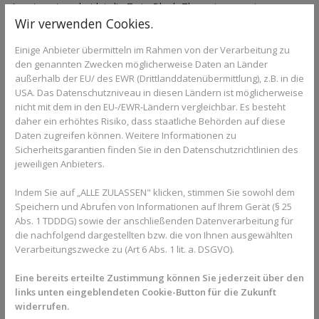
Ansatz unterscheidet die Twin-Block-Therapie von rein
Wir verwenden Cookies.
zahnbewegenden Behandlungen.
Vorteile der Twin-Block-Apparatur
Einige Anbieter übermitteln im Rahmen von der Verarbeitung zu
den genannten Zwecken möglicherweise Daten an Länder
Die Twin-Block-Therapie bietet mehrere Vorteile:
außerhalb der EU/ des EWR (Drittlanddatenübermittlung), z.B. in die
USA. Das Datenschutzniveau in diesen Ländern ist möglicherweise
Nutzung des natürlichen Wachstums
nicht mit dem in den EU-/EWR-Ländern vergleichbar. Es besteht
herausnehmbares, kindgerechtes System
daher ein erhöhtes Risiko, dass staatliche Behörden auf diese
gezielte Korrektur der Kieferlage
Daten zugreifen können. Weitere Informationen zu
Sicherheitsgarantien finden Sie in den Datenschutzrichtlinien des
Verbesserung von Funktion und Profil
jeweiligen Anbieters.
gute Kombinierbarkeit mit späteren Zahnspangen
Durch die frühe Korrektur können spätere, aufwendigere
Indem Sie auf „ALLE ZULASSEN" klicken, stimmen Sie sowohl dem
Behandlungen verkürzt oder vereinfacht werden.
Speichern und Abrufen von Informationen auf Ihrem Gerät (§ 25
Tragezeit und Mitarbeit
Abs. 1 TDDDG) sowie der anschließenden Datenverarbeitung für
die nachfolgend dargestellten bzw. die von Ihnen ausgewählten
Verarbeitungszwecke zu (Art 6 Abs. 1 lit. a. DSGVO).
Der Erfolg der Twin-Block-Therapie hängt maßgeblich von der
Tragezeit ab. In der Regel sollte die Apparatur mehrere Stunden
Eine bereits erteilte Zustimmung können Sie jederzeit über den
täglich und während des Schlafs getragen werden. Eine gute
links unten eingeblendeten Cookie-Button für die Zukunft
Mitarbeit ist entscheidend, damit sich die gewünschte
widerrufen.
Kieferposition stabil einstellt.