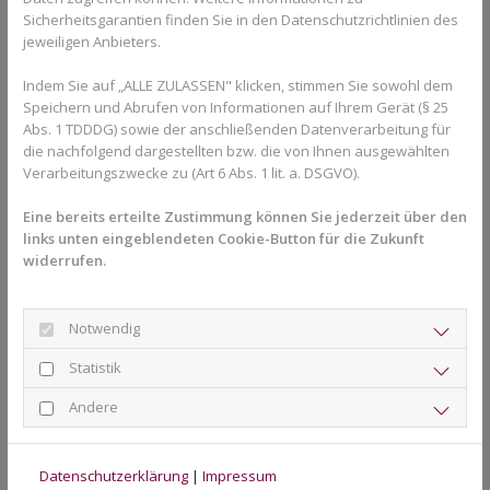
Schienen (Aligner-Sets) und der Dauer der Behandlung ab.
Sicherheitsgarantien finden Sie in den Datenschutzrichtlinien des
4. Wovon hängen die Kosten für
jeweiligen Anbieters.
unsichtbare Zahnschienen ab?
Indem Sie auf „ALLE ZULASSEN" klicken, stimmen Sie sowohl dem
Speichern und Abrufen von Informationen auf Ihrem Gerät (§ 25
Die Kosten für eine Behandlung mit unsichtbaren Zahnschienen
Abs. 1 TDDDG) sowie der anschließenden Datenverarbeitung für
variieren je nach individuellen Umständen. Hier sind die
die nachfolgend dargestellten bzw. die von Ihnen ausgewählten
wichtigsten Faktoren, die den Preis beeinflussen:
Verarbeitungszwecke zu (Art 6 Abs. 1 lit. a. DSGVO).
Schwere der Zahnfehlstellung:
Komplexere
Eine bereits erteilte Zustimmung können Sie jederzeit über den
Fehlstellungen erfordern mehr Aligner-Sets und eine
links unten eingeblendeten Cookie-Button für die Zukunft
längere Behandlungsdauer, was die Kosten erhöht.
widerrufen.
Behandlungsdauer:
Je länger die Behandlung dauert,
desto mehr Schienen werden benötigt. Dies erhöht die
Gesamtkosten.
Notwendig
Anbieter:
Verschiedene Anbieter bieten unterschiedliche
Statistik
Preismodelle an. Invisalign ist in der Regel teurer als
andere Aligner-Anbieter, bietet jedoch umfassende
Andere
Behandlungsoptionen.
Zahnärztliche Betreuung:
Die Kosten können auch
davon abhängen, wie oft Kontrolltermine beim
Datenschutzerklärung
|
Impressum
Kieferorthopäden oder Zahnarzt stattfinden und welche