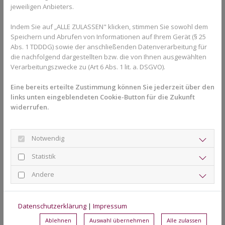
Mundschutz?
jeweiligen Anbieters.
Ein Sportmundschutz kann bei vielen Sportarten sinnvoll sein –
Indem Sie auf „ALLE ZULASSEN" klicken, stimmen Sie sowohl dem
vor allem dort, wo Körperkontakt oder Sturzrisiken bestehen.
Speichern und Abrufen von Informationen auf Ihrem Gerät (§ 25
Dazu zählen beispielsweise Kampfsportarten, Hockey,
Abs. 1 TDDDG) sowie der anschließenden Datenverarbeitung für
Basketball oder Handball. Aber auch beim Skateboarden, Reiten
die nachfolgend dargestellten bzw. die von Ihnen ausgewählten
oder Mountainbiken kann ein Schutz für Zähne und Kiefer
Verarbeitungszwecke zu (Art 6 Abs. 1 lit. a. DSGVO).
sinnvoll sein.
Eine bereits erteilte Zustimmung können Sie jederzeit über den
Kinder und Jugendliche sind beim Sport häufig besonders aktiv.
links unten eingeblendeten Cookie-Button für die Zukunft
Gleichzeitig reagieren Eltern verständlicherweise sensibel auf
widerrufen.
mögliche Zahnverletzungen. Ein individueller Mundschutz kann
helfen, das Risiko bei sportlichen Aktivitäten zu reduzieren.
Notwendig
Auch Erwachsene entscheiden sich zunehmend für moderne
Statistik
Schutzlösungen, um ihre Zähne beim Training oder Wettkampf
besser zu schützen. In Herford steigt das Interesse an individuell
Andere
angepassten Sportmundschutzen deshalb kontinuierlich.
Welche Vorteile bietet ein individuell
Datenschutzerklärung
|
Impressum
angepasster Mundschutz?
Ablehnen
Auswahl übernehmen
Alle zulassen