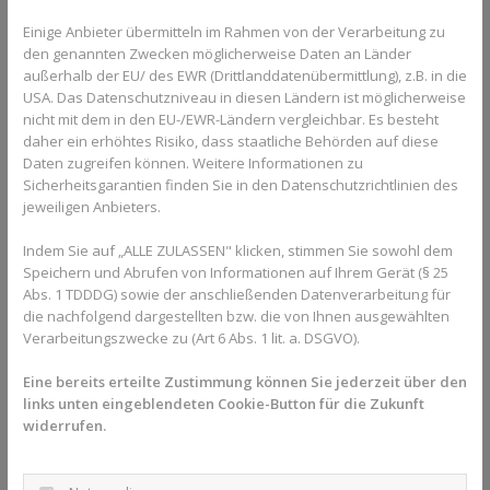
Apparaturen – von Alignern bis zur Lingualtechnik – wertfrei
Einige Anbieter übermitteln im Rahmen von der Verarbeitung zu
erklären.
den genannten Zwecken möglicherweise Daten an Länder
außerhalb der EU/ des EWR (Drittlanddatenübermittlung), z.B. in die
USA. Das Datenschutzniveau in diesen Ländern ist möglicherweise
nicht mit dem in den EU-/EWR-Ländern vergleichbar. Es besteht
Den Behandlungsplan richtig
daher ein erhöhtes Risiko, dass staatliche Behörden auf diese
hinterfragen
Daten zugreifen können. Weitere Informationen zu
Sicherheitsgarantien finden Sie in den Datenschutzrichtlinien des
Bei einer Zweitmeinung geht es vor allem um den Vergleich der
jeweiligen Anbieters.
Therapieansätze. Fragen Sie gezielt nach: Gibt es Alternativen
zum Ziehen von Zähnen? Wie sieht es mit der Stabilität des
Indem Sie auf „ALLE ZULASSEN" klicken, stimmen Sie sowohl dem
Ergebnisses nach der Behandlung aus? Welche Rolle spielt die
Speichern und Abrufen von Informationen auf Ihrem Gerät (§ 25
Abs. 1 TDDDG) sowie der anschließenden Datenverarbeitung für
Ästhetik im Vergleich zur Funktion? Oft führen verschiedene
die nachfolgend dargestellten bzw. die von Ihnen ausgewählten
Wege zum Ziel, doch der Komfort und die biologische
Verarbeitungszwecke zu (Art 6 Abs. 1 lit. a. DSGVO).
Verträglichkeit während der Zeit können sich massiv
unterscheiden.
Eine bereits erteilte Zustimmung können Sie jederzeit über den
links unten eingeblendeten Cookie-Button für die Zukunft
Ein seriöser Kieferorthopäde wird auch die Kostentransparenz
widerrufen.
thematisieren. Er sollte Ihnen erklären, welche Leistungen
medizinisch notwendig sind und welche modernen
Zusatzleistungen (wie z. B. sanfte, selbstligierende Brackets) den