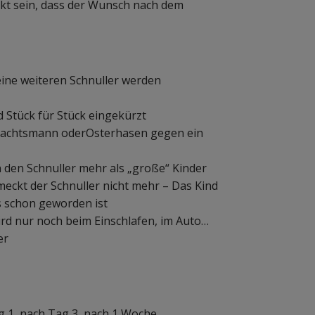
nkt sein, dass der Wunsch nach dem
ine weiteren Schnuller werden
d Stück für Stück eingekürzt
hnachtsmann oderOsterhasen gegen ein
n den Schnuller mehr als „große“ Kinder
meckt der Schnuller nicht mehr – Das Kind
s schon geworden ist
ird nur noch beim Einschlafen, im Auto…
ler
:
ag 1, nach Tag 3, nach 1 Woche …