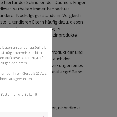
 hierfür der Schnuller, der Daumen, Finger
 dieses Verhalten immer beobachtet
 anderer Nuckelgegenstände im Vergleich
llt, tendieren Eltern häufig dazu, diesen
ollte jedoch kein übermäßiger
g als „kiefergerechte“ Medizinprodukte
des Kindes mitwachsen.
se Daten an Länder außerhalb
edoch kein kiefergerechtes Produkt dar und
ist möglicherweise nicht mit
den auf diese Daten zugreifen
n. Sowohl der Schnuller als auch der
eiligen Anbieters.
am Gaumen. Um die Nebenwirkungen eines
er Verwendung sowie die Schnullergröße so
en auf Ihrem Gerät (§ 25 Abs.
 Ihnen ausgewählten
er, Daumen- und
Button für die Zukunft
ulle und Daumen, bzw. Finger, nicht direkt