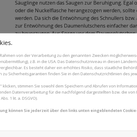
Säuglinge nutzen das Saugen zur Beruhigung. Egal ob
oder die Nuckelflasche herangezogen werden, sollte
werden. Da sich die Entwöhnung des Schnullers bzw.
zur Entwöhnung des Daumenlutschens einfacher darste
zu bevorzugen. Aus Sorge vor dem Daumenlutschen s
Schnullerkonsum resultieren. Schnuller werden häufi
ies.
beworben und sollten laut Hersteller mit der Größe 
im Rahmen von der Verarbeitung zu den genannten Zwecken möglicherwei
Aus kieferorthopädischer Sicht stellt der Schnuller j
nübermittlung), z.B. in die USA. Das Datenschutzniveau in diesen Ländern 
rgleichbar. Es besteht daher ein erhöhtes Risiko, dass staatliche Behör
sollte auch nicht mit der Größe des Kindes mitwachse
zu Sicherheitsgarantien finden Sie in den Datenschutzrichtlinien des jew
Daumen verwehren der Zunge den korrekten Platz 
Schnullers zu reduzieren, sollte sowohl die Dauer d
 klicken, stimmen Sie sowohl dem Speichern und Abrufen von Information
klein wie möglich gehalten werden.
enden Datenverarbeitung für die nachfolgend dargestellten bzw. die von
bs. 1 lit. a. DSGVO).
Der korrekte Umgang mit Schnull
mung können Sie jederzeit über den links unten eingeblendeten Cookie-
Fingerlutschen
Prinzipiell lässt sich sagen, dass das Saugen an Schn
eine schädliche Wirkung auf den Körper haben.