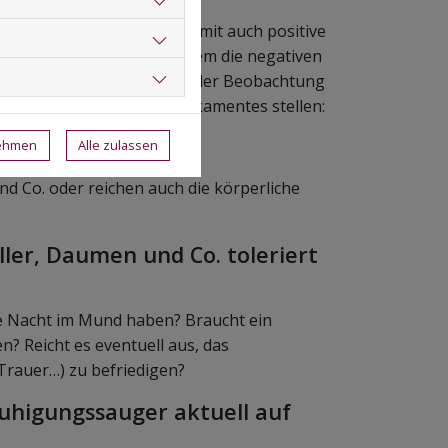
ressbewältigung und hat somit auch positive
Umgang damit birgt vor allem die negativen
eines Schnullers oder bei der Beobachtung
der Verwendung eines Medikamentes stellen:
nehmen
Alle zulassen
nd Co. oder reichen auch die körperliche
ller, Daumen und Co. toleriert
e Nacht im Mund haben? Braucht ein
n? Reicht es eventuell aus, das
/Trauer…) zu befriedigen?
higungssauger aktuell auf