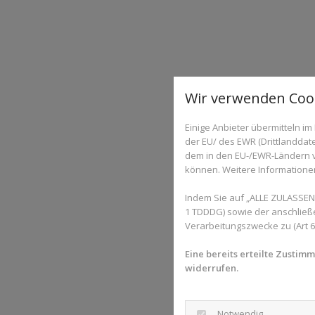
Wir verwenden Cook
Einige Anbieter übermitteln 
der EU/ des EWR (Drittlanddate
dem in den EU-/EWR-Ländern ve
können. Weitere Informationen 
Indem Sie auf „ALLE ZULASSEN"
1 TDDDG) sowie der anschließ
Verarbeitungszwecke zu (Art 6 A
Eine bereits erteilte Zustim
widerrufen.
Notwendig