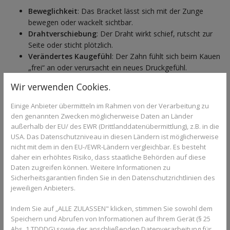
Beweglichkeit
: Das Bracket lässt sich mit der Zunge
bewegen oder wackelt sichtbar.
Drahtverschiebung
: Der Draht wirkt schief, rutscht zur
Seite oder sticht plötzlich.
Verändertes Kaugefühl
: Der Zahn fühlt sich beim Kauen
„frei“ an oder verursacht ein neues Druckgefühl.
Metallisches Klackgeräusch
: Insbesondere beim
Wir verwenden Cookies.
Sprechen oder Kauen bemerkbar.
Führe regelmäßig eine Sichtkontrolle im Spiegel durch, vor allem
Einige Anbieter übermitteln im Rahmen von der Verarbeitung zu
nach dem Verzehr harter Speisen. Bei Unsicherheit: Kontaktiere
den genannten Zwecken möglicherweise Daten an Länder
umgehend die
Praxis Dr. Barloi
.
außerhalb der EU/ des EWR (Drittlanddatenübermittlung), z.B. in die
USA. Das Datenschutzniveau in diesen Ländern ist möglicherweise
nicht mit dem in den EU-/EWR-Ländern vergleichbar. Es besteht
daher ein erhöhtes Risiko, dass staatliche Behörden auf diese
Soforthilfe bei einem gelösten
Daten zugreifen können. Weitere Informationen zu
Bracket: So reagierst du richtig
Sicherheitsgarantien finden Sie in den Datenschutzrichtlinien des
jeweiligen Anbieters.
Nicht in Panik verfallen
: Es ist kein Notfall, aber
erfordert baldmögliche Aufmerksamkeit.
Indem Sie auf „ALLE ZULASSEN" klicken, stimmen Sie sowohl dem
Speichern und Abrufen von Informationen auf Ihrem Gerät (§ 25
Bracket nicht selbst entfernen
: Dies kann zu
Abs. 1 TDDDG) sowie der anschließenden Datenverarbeitung für