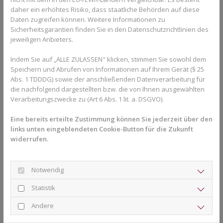
Die klassische feste Zahnspange arbeitet mit Brackets und
daher ein erhöhtes Risiko, dass staatliche Behörden auf diese
Bögen, die direkt auf den Zähnen befestigt werden. Dadurch
Daten zugreifen können. Weitere Informationen zu
können die Zähne besonders präzise bewegt werden. Vor allem
Sicherheitsgarantien finden Sie in den Datenschutzrichtlinien des
jeweiligen Anbieters.
bei komplexeren Fehlstellungen bietet die feste Zahnspange
häufig mehr Möglichkeiten als transparente Schienen.
Indem Sie auf „ALLE ZULASSEN" klicken, stimmen Sie sowohl dem
Ein weiterer Vorteil besteht darin, dass die Behandlung
Speichern und Abrufen von Informationen auf Ihrem Gerät (§ 25
Abs. 1 TDDDG) sowie der anschließenden Datenverarbeitung für
dauerhaft aktiv ist. Patienten müssen nicht selbst daran denken,
die nachfolgend dargestellten bzw. die von Ihnen ausgewählten
die Zahnspange ausreichend lange zu tragen. Gerade bei
Verarbeitungszwecke zu (Art 6 Abs. 1 lit. a. DSGVO).
Kindern und Jugendlichen kann das ein wichtiger Faktor sein.
Eine bereits erteilte Zustimmung können Sie jederzeit über den
Heute gibt es außerdem moderne Varianten klassischer
links unten eingeblendeten Cookie-Button für die Zukunft
Zahnspangen. Neben Metallbrackets stehen auch kleinere oder
widerrufen.
unauffälligere Systeme zur Verfügung. In der modernen
Kieferorthopädie in Herford interessieren sich viele Patienten für
individuell angepasste Lösungen, die sowohl funktional als auch
Notwendig
ästhetisch überzeugen.
Statistik
Weitere Informationen zur Praxisphilosophie und zum
Behandlungskonzept finden Interessierte auf der Seite
Über
Andere
Uns
.