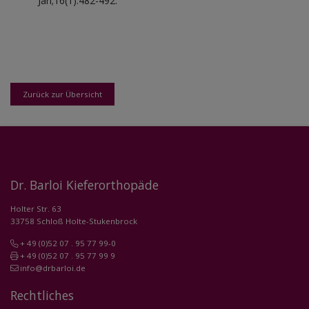
Jan;16(1):482-492.
Zurück zur Übersicht
Dr. Barloi Kieferorthopäde
Holter Str. 63
33758 Schloß Holte-Stukenbrock
+ 49 (0)52 07 . 95 77 99-0
+ 49 (0)52 07 . 95 77 99 9
info@drbarloi.de
Rechtliches