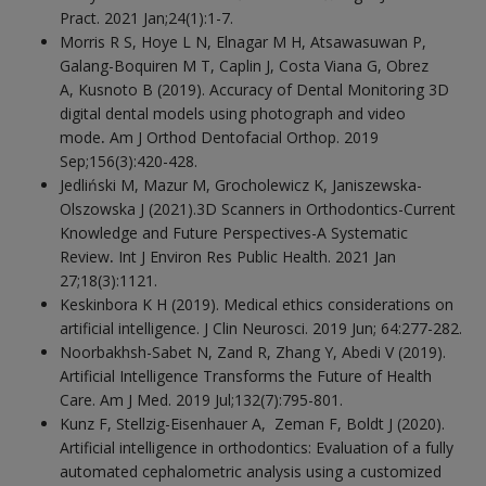
Pract. 2021 Jan;24(1):1-7.
Morris R S, Hoye L N, Elnagar M H, Atsawasuwan P,
Galang-Boquiren M T, Caplin J, Costa Viana G, Obrez
A, Kusnoto B (2019). Accuracy of Dental Monitoring 3D
digital dental models using photograph and video
mode
.
Am J Orthod Dentofacial Orthop. 2019
Sep;156(3):420-428.
Jedliński M, Mazur M, Grocholewicz K, Janiszewska-
Olszowska J (2021).3D Scanners in Orthodontics-Current
Knowledge and Future Perspectives-A Systematic
Review
.
Int J Environ Res Public Health. 2021 Jan
27;18(3):1121.
Keskinbora K H (2019). Medical ethics considerations on
artificial intelligence. J Clin Neurosci. 2019 Jun; 64:277-282.
Noorbakhsh-Sabet N, Zand R, Zhang Y, Abedi V (2019).
Artificial Intelligence Transforms the Future of Health
Care. Am J Med. 2019 Jul;132(7):795-801.
Kunz F, Stellzig-Eisenhauer A, Zeman F, Boldt J (2020).
Artificial intelligence in orthodontics: Evaluation of a fully
automated cephalometric analysis using a customized