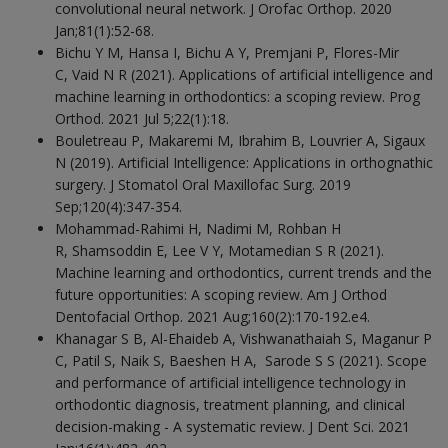
convolutional neural network. J Orofac Orthop. 2020
Jan;81(1):52-68.
Bichu Y M, Hansa I, Bichu A Y, Premjani P, Flores-Mir
C, Vaid N R (2021). Applications of artificial intelligence and
machine learning in orthodontics: a scoping review. Prog
Orthod. 2021 Jul 5;22(1):18.
Bouletreau P, Makaremi M, Ibrahim B, Louvrier A, Sigaux
N (2019). Artificial Intelligence: Applications in orthognathic
surgery. J Stomatol Oral Maxillofac Surg. 2019
Sep;120(4):347-354.
Mohammad-Rahimi H, Nadimi M, Rohban H
R, Shamsoddin E, Lee V Y, Motamedian S R (2021).
Machine learning and orthodontics, current trends and the
future opportunities: A scoping review. Am J Orthod
Dentofacial Orthop. 2021 Aug;160(2):170-192.e4.
Khanagar S B, Al-Ehaideb A, Vishwanathaiah S, Maganur P
C, Patil S, Naik S, Baeshen H A, Sarode S S (2021). Scope
and performance of artificial intelligence technology in
orthodontic diagnosis, treatment planning, and clinical
decision-making - A systematic review. J Dent Sci. 2021