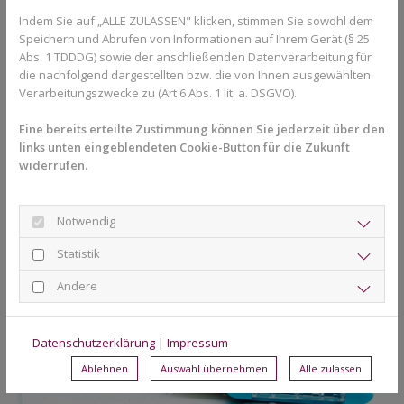
Zeitersparnis: Der Patient spart Zeit - und wird sicher
Indem Sie auf „ALLE ZULASSEN" klicken, stimmen Sie sowohl dem
begleitet
Speichern und Abrufen von Informationen auf Ihrem Gerät (§ 25
Service-Mehrwert: Direkter Praxis-Kontakt auf kurzen
Abs. 1 TDDDG) sowie der anschließenden Datenverarbeitung für
Wegen
die nachfolgend dargestellten bzw. die von Ihnen ausgewählten
Motivation: Die Behandlungsfortschritte und Erfolge
Verarbeitungszwecke zu (Art 6 Abs. 1 lit. a. DSGVO).
können mit Freunden und Familie oder gar auf Social
Media geteilt werden. Das macht Spaß und motiviert
Eine bereits erteilte Zustimmung können Sie jederzeit über den
zusätzlich
links unten eingeblendeten Cookie-Button für die Zukunft
widerrufen.
Notwendig
Statistik
Andere
Datenschutzerklärung
|
Impressum
Ablehnen
Auswahl übernehmen
Alle zulassen