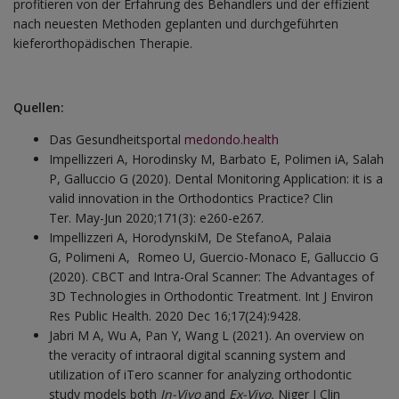
profitieren von der Erfahrung des Behandlers und der effizient
nach neuesten Methoden geplanten und durchgeführten
kieferorthopädischen Therapie.
Quellen:
Das Gesundheitsportal
medondo.health
Impellizzeri A, Horodinsky M, Barbato E, Polimen iA, Salah
P, Galluccio G (2020). Dental Monitoring Application: it is a
valid innovation in the Orthodontics Practice? Clin
Ter. May-Jun 2020;171(3): e260-e267.
Impellizzeri A, HorodynskiM, De StefanoA, Palaia
G, Polimeni A, Romeo U, Guercio-Monaco E, Galluccio G
(2020). CBCT and Intra-Oral Scanner: The Advantages of
3D Technologies in Orthodontic Treatment. Int J Environ
Res Public Health. 2020 Dec 16;17(24):9428.
Jabri M A, Wu A, Pan Y, Wang L (2021). An overview on
the veracity of intraoral digital scanning system and
utilization of iTero scanner for analyzing orthodontic
study models both
In-Vivo
and
Ex-Vivo.
Niger J Clin