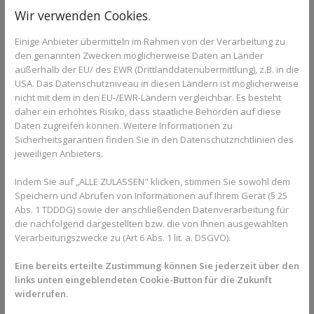
werden besonders geringe Kräfte eingesetzt, um Gelenke und
Wir verwenden Cookies.
Gewebe nicht zusätzlich zu reizen.
Sjögren-Syndrom und
Einige Anbieter übermitteln im Rahmen von der Verarbeitung zu
den genannten Zwecken möglicherweise Daten an Länder
kieferorthopädische Therapie
außerhalb der EU/ des EWR (Drittlanddatenübermittlung), z.B. in die
USA. Das Datenschutzniveau in diesen Ländern ist möglicherweise
Beim Sjögren-Syndrom ist die reduzierte Speichelproduktion
nicht mit dem in den EU-/EWR-Ländern vergleichbar. Es besteht
eine zentrale Herausforderung. Ein trockener Mund erhöht das
daher ein erhöhtes Risiko, dass staatliche Behörden auf diese
Risiko für Karies, Zahnfleischentzündungen und
Daten zugreifen können. Weitere Informationen zu
Schleimhautreizungen.
Sicherheitsgarantien finden Sie in den Datenschutzrichtlinien des
jeweiligen Anbieters.
In solchen Fällen sind herausnehmbare, gut zu reinigende
Systeme wie Aligner häufig besser geeignet als feste
Indem Sie auf „ALLE ZULASSEN" klicken, stimmen Sie sowohl dem
Zahnspangen. Eine intensive Begleitung der Mundhygiene ist
Speichern und Abrufen von Informationen auf Ihrem Gerät (§ 25
unerlässlich, um die Zahngesundheit während der Behandlung
Abs. 1 TDDDG) sowie der anschließenden Datenverarbeitung für
die nachfolgend dargestellten bzw. die von Ihnen ausgewählten
zu schützen.
Verarbeitungszwecke zu (Art 6 Abs. 1 lit. a. DSGVO).
Individuelle Planung und schonende
Eine bereits erteilte Zustimmung können Sie jederzeit über den
Methoden
links unten eingeblendeten Cookie-Button für die Zukunft
widerrufen.
In der Praxis von Dr. Barloi wird bei Patientinnen und Patienten