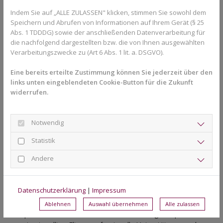
schnell wieder aufhören. Strategien können sein: freundlich
Indem Sie auf „ALLE ZULASSEN" klicken, stimmen Sie sowohl dem
antworten, das Thema wechseln oder bei wiederholten
Speichern und Abrufen von Informationen auf Ihrem Gerät (§ 25
Problemen einen Erwachsenen um Hilfe bitten.
Abs. 1 TDDDG) sowie der anschließenden Datenverarbeitung für
die nachfolgend dargestellten bzw. die von Ihnen ausgewählten
Freunde können zu wichtigen Unterstützern werden. Viele Kinder
Verarbeitungszwecke zu (Art 6 Abs. 1 lit. a. DSGVO).
haben Freunde, die ebenfalls eine Zahnspange haben oder
hatten. Der Austausch mit anderen betroffenen Kindern kann
Eine bereits erteilte Zustimmung können Sie jederzeit über den
sehr hilfreich sein.
links unten eingeblendeten Cookie-Button für die Zukunft
widerrufen.
Bei Freizeitaktivitäten müssen meist nur wenige Anpassungen
gemacht werden. Sport ist mit Zahnspange möglich, bei
Kontaktsportarten kann ein Mundschutz sinnvoll sein. Beim
Notwendig
Musizieren kann eine kurze Gewöhnungszeit nötig sein.
Statistik
Wann professionelle Hilfe sinnvoll ist
Andere
Die meisten Kinder gewöhnen sich gut an ihre Zahnspange und
benötigen keine spezielle psychologische Betreuung. Es gibt
Datenschutzerklärung
|
Impressum
jedoch Situationen, in denen professionelle Hilfe sinnvoll sein
kann. Wenn ein Kind anhaltend traurig ist, sich stark zurückzieht,
Ablehnen
Auswahl übernehmen
Alle zulassen
Schulprobleme entwickelt oder die Behandlung komplett