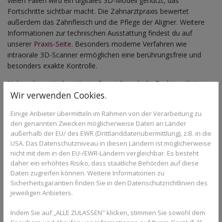
vielen Fällen wird ein digitales 3D-Modell genutzt, das
Fortschritte sichtbar macht. Die Zahnarztpraxis bewertet
außerdem das Zahnfleisch und die Pflege der Aligner. Weitere
Informationen zur technischen Ausstattung findest du auf
unserer
Praxis-Seite
. Besonders moderne Verfahren wie
intraorale 3D-Scanner ermöglichen eine berührungsfreie und
besonders exakte Kontrolle.
Neben der optischen Kontrolle spielt auch die Funktionalität eine
Wir verwenden Cookies.
Rolle: Sitzen die Aligner eng genug? Gibt es Probleme beim
Einsetzen oder Herausnehmen? Auch das Kaumuster kann
Einige Anbieter übermitteln im Rahmen von der Verarbeitung zu
analysiert werden, falls Druckverteilung oder Bissverhältnisse
den genannten Zwecken möglicherweise Daten an Länder
Fragen aufwerfen.
außerhalb der EU/ des EWR (Drittlanddatenübermittlung), z.B. in die
USA. Das Datenschutzniveau in diesen Ländern ist möglicherweise
nicht mit dem in den EU-/EWR-Ländern vergleichbar. Es besteht
Kommunikation mit der Praxis
daher ein erhöhtes Risiko, dass staatliche Behörden auf diese
Daten zugreifen können. Weitere Informationen zu
Während der Kontrollen ist Raum für Fragen: Passt die Schiene
Sicherheitsgarantien finden Sie in den Datenschutzrichtlinien des
richtig? Gibt es Druckstellen oder Unklarheiten zur Tragedauer?
jeweiligen Anbieters.
Unsere Praxis bietet eine umfassende Betreuung während der
Indem Sie auf „ALLE ZULASSEN" klicken, stimmen Sie sowohl dem
gesamten Aligner-Behandlung. Auch Empfehlungen zur