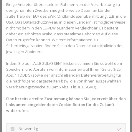
Nase atmen können. Dies verbessert nicht nur die
Einige Anbieter übermitteln im Rahmen von der Verarbeitung zu
Sauerstoffversorgung, sondern steigert auch die allgemeine
den genannten Zwecken möglicherweise Daten an Länder
außerhalb der EU/ des EWR (Drittlanddatenübermittlung), z.B. in die
Vitalität und Konzentrationsfähigkeit im Alltag.
USA. Das Datenschutzniveau in diesen Ländern ist möglicherweise
nicht mit dem in den EU-/EWR-Ländern vergleichbar. Es besteht
daher ein erhöhtes Risiko, dass staatliche Behörden auf diese
Die rechtzeitige Erweiterung im
Daten zugreifen können. Weitere Informationen zu
Sicherheitsgarantien finden Sie in den Datenschutzrichtlinien des
Kindesalter
jeweiligen Anbieters.
Im Kindes- und Jugendalter ist die Korrektur eines schmalen
Indem Sie auf „ALLE ZULASSEN" klicken, stimmen Sie sowohl dem
Oberkiefers besonders effektiv. Da die Gaumennaht in dieser
Speichern und Abrufen von Informationen auf Ihrem Gerät (§ 25
Phase noch nicht verknöchert ist, lässt sich der Kiefer sanft und
Abs. 1 TDDDG) sowie der anschließenden Datenverarbeitung für
schmerzfrei dehnen. Wir nutzen hierfür moderne Apparaturen,
die nachfolgend dargestellten bzw. die von Ihnen ausgewählten
die exakt auf die Anatomie des Kindes abgestimmt sind. Je
Verarbeitungszwecke zu (Art 6 Abs. 1 lit. a. DSGVO).
früher wir intervenieren, desto natürlicher kann sich das
Eine bereits erteilte Zustimmung können Sie jederzeit über den
Gesichtswachstum entfalten und desto stabiler bleibt das
links unten eingeblendeten Cookie-Button für die Zukunft
Ergebnis.
widerrufen.
Dank unserer digitalen Diagnostik mit dem 3D-Scan können wir
die Enge des Kiefers präzise vermessen, ohne dass das Kind
Notwendig
eine unangenehme Abdruckmasse im Mund ertragen muss. Wir