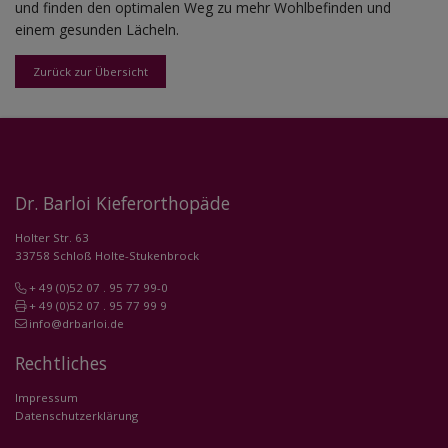
und finden den optimalen Weg zu mehr Wohlbefinden und
einem gesunden Lächeln.
Zurück zur Übersicht
Dr. Barloi Kieferorthopäde
Holter Str. 63
33758 Schloß Holte-Stukenbrock
+ 49 (0)52 07 . 95 77 99-0
+ 49 (0)52 07 . 95 77 99 9
info@drbarloi.de
Rechtliches
Impressum
Datenschutzerklärung