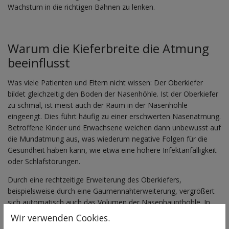
Wachstum in die richtigen Bahnen zu lenken.
Warum die Kieferbreite die Atmung
beeinflusst
Was viele Patienten und Eltern nicht wissen: Der Oberkiefer
bildet gleichzeitig den Boden der Nasenhöhle. Ist der Oberkiefer
zu schmal, ist meist auch der Raum in der Nasenhöhle
eingeengt. Dies führt häufig zu einer erschwerten Nasenatmung.
Betroffene Kinder und Erwachsene weichen dann unbewusst auf
die Mundatmung aus, was wiederum negative Folgen für die
Gesundheit haben kann, wie etwa eine höhere Infektanfälligkeit
oder Schlafstörungen.
Durch eine rechtzeitige Erweiterung des Oberkiefers,
beispielsweise durch eine Gaumennahterweiterung, vergrößert
sich automatisch auch das Volumen der Nasenhaupthöhle. In
der Praxis Dr. Barloi beobachten wir regelmäßig, dass Patienten
Wir verwenden Cookies.
nach einer erfolgreichen Korrektur deutlich besser durch die