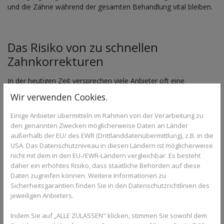
und die Zähne während der gesamten Behandlung vital bleiben.
Das Risiko von zu schnellen
Zahnkorrekturen
In der heutigen Zeit versprechen viele Anbieter oft eine
Zahnkorrektur in Rekordzeit. Doch was oberflächlich betrachtet
Wir verwenden Cookies.
effizient wirkt, kann für die Zahnwurzeln gefährlich werden. Bei
zu hohem Druck drohen sogenannte Wurzelresorptionen. Dabei
Einige Anbieter übermitteln im Rahmen von der Verarbeitung zu
verkürzen sich die Zahnwurzeln, da der Körper die Belastung
den genannten Zwecken möglicherweise Daten an Länder
nicht mehr durch natürlichen Knochenumbau kompensieren
außerhalb der EU/ des EWR (Drittlanddatenübermittlung), z.B. in die
USA. Das Datenschutzniveau in diesen Ländern ist möglicherweise
kann. Verkürzte Wurzeln können langfristig die Stabilität der
nicht mit dem in den EU-/EWR-Ländern vergleichbar. Es besteht
Zähne im Kiefer gefährden.
daher ein erhöhtes Risiko, dass staatliche Behörden auf diese
Zudem neigen Zähne, die zu schnell bewegt wurden, eher zum
Daten zugreifen können. Weitere Informationen zu
Sicherheitsgarantien finden Sie in den Datenschutzrichtlinien des
sogenannten „Rezidiv“ – sie wandern nach Abschluss der
jeweiligen Anbieters.
Behandlung schneller wieder in ihre alte, schiefe Position zurück.
Eine nachhaltige Kieferorthopädie zeichnet sich dadurch aus,
Indem Sie auf „ALLE ZULASSEN" klicken, stimmen Sie sowohl dem
dass sie dem Körper die nötigen Ruhephasen gönnt. Wir setzen