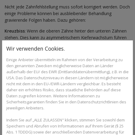
Nicht jede Zahnfehlstellung muss sofort korrigiert werden. Doch
einige Probleme können bei ausbleibender Behandlung
gravierende Folgen haben. Dazu gehören:
Kreuzbiss
: Wenn die oberen Zähne hinter den unteren Zähnen
stehen. Dies kann zu asymmetrischem Kieferwachstum führen
und sollte frühzeitig korrigiert werden.
Wir verwenden Cookies.
Überbiss
: Wenn die oberen Schneidezähne zu weit über die
Einige Anbieter übermitteln im Rahmen von der Verarbeitung zu
unteren ragen. Ein ausgeprägter Überbiss kann zu Problemen
den genannten Zwecken möglicherweise Daten an Länder
beim Abbeißen führen und das Risiko für Verletzungen der
außerhalb der EU/ des EWR (Drittlanddatenübermittlung), z.B. in die
Frontzähne erhöhen.
USA. Das Datenschutzniveau in diesen Ländern ist möglicherweise
nicht mit dem in den EU-/EWR-Ländern vergleichbar. Es besteht
Platzmangel
: Wenn nicht genügend Raum für die bleibenden
daher ein erhöhtes Risiko, dass staatliche Behörden auf diese
Zähne vorhanden ist. Durch eine frühzeitige Behandlung kann
Daten zugreifen können. Weitere Informationen zu
Platz geschaffen werden, um spätere aufwendige
Sicherheitsgarantien finden Sie in den Datenschutzrichtlinien des
Zahnkorrekturen zu vermeiden.
jeweiligen Anbieters.
Offener Biss
: Wenn die Frontzähne beim Zusammenbeißen
Indem Sie auf „ALLE ZULASSEN" klicken, stimmen Sie sowohl dem
keinen Kontakt haben. Oft wird dieser durch Daumenlutschen
Speichern und Abrufen von Informationen auf Ihrem Gerät (§ 25
oder eine falsche Zungenlage verursacht.
Abs. 1 TDDDG) sowie der anschließenden Datenverarbeitung für