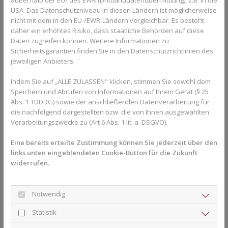
USA. Das Datenschutzniveau in diesen Ländern ist möglicherweise
nicht mit dem in den EU-/EWR-Ländern vergleichbar. Es besteht
daher ein erhöhtes Risiko, dass staatliche Behörden auf diese
Wie erkennt man, dass ein Wechsel
Daten zugreifen können. Weitere Informationen zu
ansteht?
Sicherheitsgarantien finden Sie in den Datenschutzrichtlinien des
jeweiligen Anbieters.
Oft geben die Hersteller konkrete Zeitangaben mit. Zusätzlich
Indem Sie auf „ALLE ZULASSEN" klicken, stimmen Sie sowohl dem
kannst du folgende Hinweise beachten:
Speichern und Abrufen von Informationen auf Ihrem Gerät (§ 25
Der Aligner sitzt locker und hat keinen festen Halt mehr
Abs. 1 TDDDG) sowie der anschließenden Datenverarbeitung für
die nachfolgend dargestellten bzw. die von Ihnen ausgewählten
Es treten keine spürbaren Druckgefühle mehr auf
Verarbeitungszwecke zu (Art 6 Abs. 1 lit. a. DSGVO).
Die Zähne stehen nahezu deckungsgleich zum Modell
Eine bereits erteilte Zustimmung können Sie jederzeit über den
links unten eingeblendeten Cookie-Button für die Zukunft
Der nächste Schienensatz ist bereits bereitgestellt
widerrufen.
Auch die regelmäßigen Kontrolltermine in der
Praxis Dr. Barloi
helfen dabei, den optimalen Zeitpunkt für den nächsten Wechsel
Notwendig
zu bestimmen.
Statistik