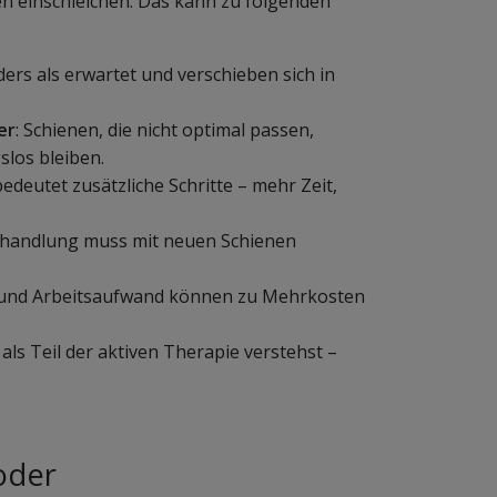
en einschleichen. Das kann zu folgenden
ers als erwartet und verschieben sich in
er
: Schienen, die nicht optimal passen,
los bleiben.
edeutet zusätzliche Schritte – mehr Zeit,
ehandlung muss mit neuen Schienen
al und Arbeitsaufwand können zu Mehrkosten
 als Teil der aktiven Therapie verstehst –
oder