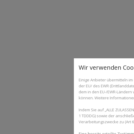
Wir verwenden Cook
Einige Anbieter übermitteln 
der EU/ des EWR (Drittlanddate
dem in den EU-/EWR-Ländern ve
können. Weitere Informationen 
Indem Sie auf „ALLE ZULASSEN"
1 TDDDG) sowie der anschließ
Verarbeitungszwecke zu (Art 6 A
Eine bereits erteilte Zustim