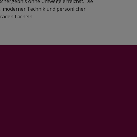
schergebnis ohne Umwege erreichst. Die
g, moderner Technik und persönlicher
raden Lächeln.