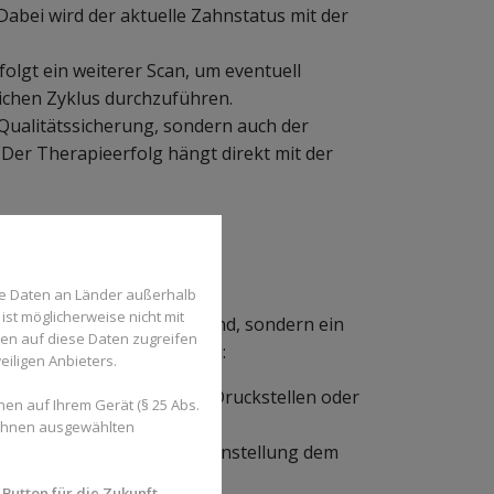
abei wird der aktuelle Zahnstatus mit der
folgt ein weiterer Scan, um eventuell
chen Zyklus durchzuführen.
Qualitätssicherung, sondern auch der
Der Therapieerfolg hängt direkt mit der
-Kontrolltermin?
se Daten an Länder außerhalb
ist möglicherweise nicht mit
kein kurzer Blick in den Mund, sondern ein
den auf diese Daten zugreifen
 gehören in der Regel dazu:
eiligen Anbieters.
e Schienen korrekt? Gibt es Druckstellen oder
en auf Ihrem Gerät (§ 25 Abs.
 Ihnen ausgewählten
: Entspricht die aktuelle Zahnstellung dem
Button für die Zukunft