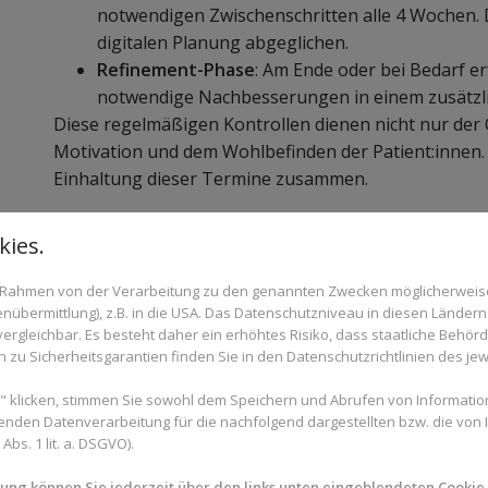
notwendigen Zwischenschritten alle 4 Wochen. D
digitalen Planung abgeglichen.
Refinement-Phase
: Am Ende oder bei Bedarf er
notwendige Nachbesserungen in einem zusätzli
Diese regelmäßigen Kontrollen dienen nicht nur der 
Motivation und dem Wohlbefinden der Patient:innen. 
Einhaltung dieser Termine zusammen.
ies.
Was passiert bei einem Aligner
im Rahmen von der Verarbeitung zu den genannten Zwecken möglicherwei
nübermittlung), z.B. in die USA. Das Datenschutzniveau in diesen Ländern 
Ein Kontrolltermin bei einer Aligner-Behandlung ist 
rgleichbar. Es besteht daher ein erhöhtes Risiko, dass staatliche Behör
strukturierter, medizinischer Check. Folgende Punkte
zu Sicherheitsgarantien finden Sie in den Datenschutzrichtlinien des jew
Überprüfung der Aligner-Passform
: Sitzen di
 klicken, stimmen Sie sowohl dem Speichern und Abrufen von Information
Lockerungen?
enden Datenverarbeitung für die nachfolgend dargestellten bzw. die von
bs. 1 lit. a. DSGVO).
Vergleich mit dem digitalen Behandlungsplan
Plan, oder weichen bestimmte Bereiche ab?
mung können Sie jederzeit über den links unten eingeblendeten Cookie-