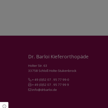
Dr. Barloi Kieferorthopäde
Holter Str. 63
33758 Schloß Holte-Stukenbrock
+ 49 (0)52 07 . 95 77 99-0
+ 49 (0)52 07 . 95 77 99 9
info@drbarloi.de
Cookie Einstellungen