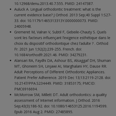
10.12968/denu.2013.40.7.555. PMID: 24147387.
Auluck A. Lingual orthodontic treatment: what is the
current evidence base? J Orthod. 2013 Sep;40 Suppl 1:S27-
33. doi: 10.1179/1465313313Y.0000000073. PMID:
24005948.
Gremeret M, Valran V, Subtil F, Gebeile-Chauty S. Quels
sont les facteurs influençant l’exigence esthétique dans le
choix du dispositif orthodontique chez l’adulte ? . Orthod
Fr. 2021 Jun 1;92(2):239-255. French. doi:
10.1684/orthodfr.2021.46. PMID: 34279231.
Alansari RA, Faydhi DA, Ashour BS, Alsaggaf DH, Shuman
MT, Ghoneim SH, Linjawi AI, Marghalani HY, Dause RR.
Adult Perceptions of Different Orthodontic Appliances.
Patient Prefer Adherence. 2019 Dec 13;13:2119-2128. doi:
10.2147/PPA.S234449. PMID: 31853175; PMCID:
PMC6916694.
McMorrow SM, Millett DT. Adult orthodontics: a quality
assessment of Internet information. J Orthod. 2016
Sep;43(3):186-92. doi: 10.1080/14653125.2016.1194599.
Epub 2016 Aug 2. PMID: 27485895.