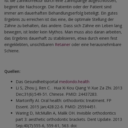
Ist die Zahnkorrektur durch eine Zahnspange abgeschlossen,
beginnt die Nachsorge. Die Patientin oder der Patient sind
immer am dauerhaften Behandlungserfolg beteiligt. Ein gutes
Ergebnis zu erreichen ist das eine, die optimale Stellung der
Zähne zu behalten, das andere. Dass sich Zähne ein Leben lang
bewegen, ist leider kein Mythos. Man muss also daran arbeiten,
das Ergebnis dauerhaft zu stabilisieren, etwa durch einen fest
eingeklebten, unsichtbaren
Retainer
oder eine herausnehmbare
Schiene.
Quellen:
Das Gesundheitsportal
medondo.health
Li S, Zhou J, Ren C. . Hua Xi Kou Qiang Yi Xue Za Zhi. 2013
Dec;31(6):549-51. Chinese. PMID: 24437283.
Martonffy AI. Oral health: orthodontic treatment. FP
Essent. 2015 Jan;428:22-6. PMID: 25594451.
Waring D, McMullin A, Malik OH. Invisible orthodontics
part 3: aesthetic orthodontic brackets. Dent Update. 2013
Sep;40(7):555-6, 559-61, 563. doi: