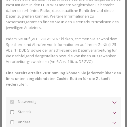
nicht mit dem in den EU-/EWR-Ländern vergleichbar. Es besteht
Erwachsene verlangen oft nach einer Behandlungsmethode, die
daher ein erhöhtes Risiko, dass staatliche Behörden auf diese
man nicht sieht. Die
Aligner-Therapie
ist eine
Daten zugreifen können. Weitere Informationen zu
kieferorthopädische Behandlungsmethode, die mit individuell
Sicherheitsgarantien finden Sie in den Datenschutzrichtlinien des
gefertigten, dünnen und durchsichtigen Kunststoffschienen
jeweiligen Anbieters.
arbeitet. Mit den herausnehmbaren Zahnschienen kann der
Indem Sie auf „ALLE ZULASSEN" klicken, stimmen Sie sowohl dem
Kieferorthopäde leichte bis schwere Zahnfehlstellungen
Speichern und Abrufen von Informationen auf Ihrem Gerät (§ 25
korrigieren.
Abs. 1 TDDDG) sowie der anschließenden Datenverarbeitung für
Brackets
die nachfolgend dargestellten bzw. die von Ihnen ausgewählten
Verarbeitungszwecke zu (Art 6 Abs. 1 lit. a. DSGVO).
Ein weiteres Hilfsmittel für die Zahnkorrektur bei Erwachsenen
sind
Brackets
, die fest auf den Zähnen sitzen. Auch hier gibt es
Eine bereits erteilte Zustimmung können Sie jederzeit über den
links unten eingeblendeten Cookie-Button für die Zukunft
unauffälligere Lösungen, etwa zahnfarbene Keramikbrackets,
widerrufen.
die mit zahnfarbenbeschichteten Drähten verbunden werden.
Nur sehr stark ausgeprägte Kieferfehlstellungen können einen
chirurgischen Eingriff erforderlich machen.
Notwendig
Welche Behandlungsmethode geboten ist, entscheidet der
Statistik
Kieferorthopäde oder Fachzahnarzt.
Andere
Zahnkorrektur bei Erwachsenen: Kosten