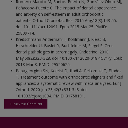
Romero-Maroto M, Santos-Puerta N, González Olmo MJ,
Peñacoba-Puente C. The impact of dental appearance
and anxiety on self-esteem in adult orthodontic
patients. Orthod Craniofac Res. 2015 Aug;18(3):143-55.
doi: 10.1111/ocr.12091. Epub 2015 Mar 25. PMID:
25809714.
Kreitschmann-Andermahr I, Kohlmann J, Kleist B,
Hirschfelder U, Buslei R, Buchfelder M, Siegel S. Oro-
dental pathologies in acromegaly. Endocrine. 2018
May;60(2):323-328. doi: 10.1007/s12020-018-1571-y. Epub
2018 Mar 8. PMID: 29520625.
Papageorgiou SN, Koletsi D, Iliadi A, Peltomaki T, Eliades
T. Treatment outcome with orthodontic aligners and fixed
appliances: a systematic review with meta-analyses. Eur J
Orthod. 2020 Jun 23;42(3):331-343. doi:
10.1093/ejo/cjz094. PMID: 31758191.
Zurück zur Übersicht