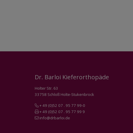
Dr. Barloi Kieferorthopäde
Holter Str. 63
33758 Schloß Holte-Stukenbrock
+ 49 (0)52 07 . 95 77 99-0
+ 49 (0)52 07 . 95 77 99 9
info@drbarloi.de