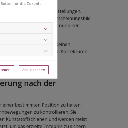
Button für die Zukunft
 besonders für kleinere
kanten oder minimale Fehlstellungen.
mposit-Material kann das Erscheinungsbild
chmerzfrei und kann oft in nur einer
Zahnfehlstellungen, da sie keinen
st eher für kleine ästhetische Korrekturen
gen bewirken.
nehmen
Alle zulassen
sierung nach der
n einer bestimmten Position zu halten,
hnbewegungen zu kontrollieren. Sie
n Kunststoffschienen und werden meist
zt, um das erzielte Ergebnis zu sichern.