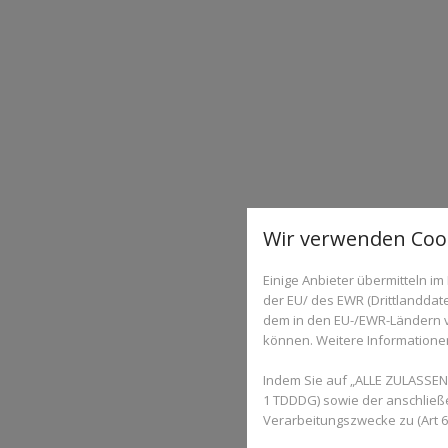
Wir verwenden Cook
Einige Anbieter übermitteln 
der EU/ des EWR (Drittlanddate
dem in den EU-/EWR-Ländern ve
können. Weitere Informationen 
Indem Sie auf „ALLE ZULASSEN"
1 TDDDG) sowie der anschließ
Verarbeitungszwecke zu (Art 6 A