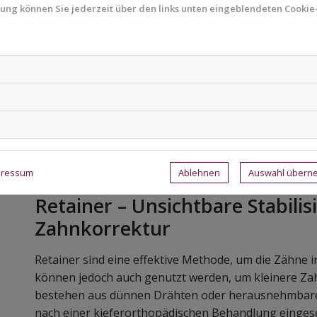
mung können Sie jederzeit über den links unten eingeblendeten Cookie-
kosmetische Konturierung. Diese Technik eignet sich
Unregelmäßigkeiten, wie leicht ungleichmäßige Zahn
Durch gezieltes Abschleifen oder den Aufbau mit Ko
der Zähne harmonisiert werden. Die Behandlung ist s
Sitzung durchgeführt werden.
Diese Methode eignet sich jedoch nicht für größere 
funktionellen Einfluss auf die Zahnstellung hat. Sie i
gedacht und kann keine umfassenden Zahnbewegun
Ablehnen
Auswahl über
pressum
Retainer – Unsichtbare Stabili
Zahnkorrektur
Retainer sind eine effektive Methode, um die Zähne i
können jedoch auch genutzt werden, um kleinere Za
bestehen aus dünnen Drähten oder herausnehmbare
nach einer kieferorthopädischen Behandlung eingeset