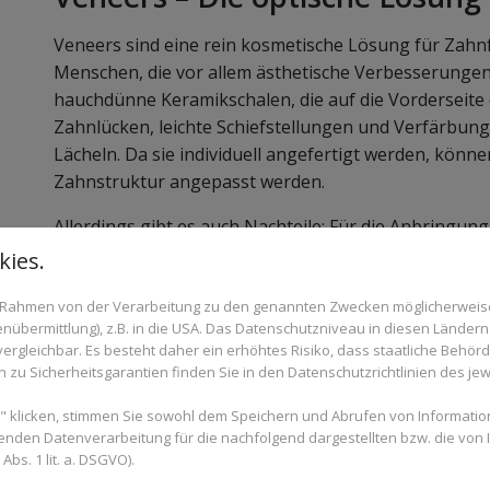
Veneers sind eine rein kosmetische Lösung für Zahnf
Menschen, die vor allem ästhetische Verbesserungen
hauchdünne Keramikschalen, die auf die Vorderseite 
Zahnlücken, leichte Schiefstellungen und Verfärbun
Lächeln. Da sie individuell angefertigt werden, könn
Zahnstruktur angepasst werden.
Allerdings gibt es auch Nachteile: Für die Anbringun
des Zahnschmelzes abgeschliffen werden. Dies macht 
ies.
ohne Veneers nicht mehr in ihrem natürlichen Zusta
im Rahmen von der Verarbeitung zu den genannten Zwecken möglicherwei
keine funktionelle Lösung zur Korrektur von Zahnfeh
nübermittlung), z.B. in die USA. Das Datenschutzniveau in diesen Ländern 
Maßnahme.
rgleichbar. Es besteht daher ein erhöhtes Risiko, dass staatliche Behör
zu Sicherheitsgarantien finden Sie in den Datenschutzrichtlinien des jew
 klicken, stimmen Sie sowohl dem Speichern und Abrufen von Information
Zahnumformung und kosmetis
enden Datenverarbeitung für die nachfolgend dargestellten bzw. die von
bs. 1 lit. a. DSGVO).
Eine weitere Möglichkeit zur Verbesserung des Zahn