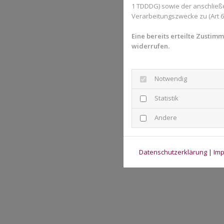
1 TDDDG) sowie der anschließ
Verarbeitungszwecke zu (Art 6 A
Eine bereits erteilte Zustim
widerrufen.
Notwendig
Statistik
Andere
Datenschutzerklärung
|
Im