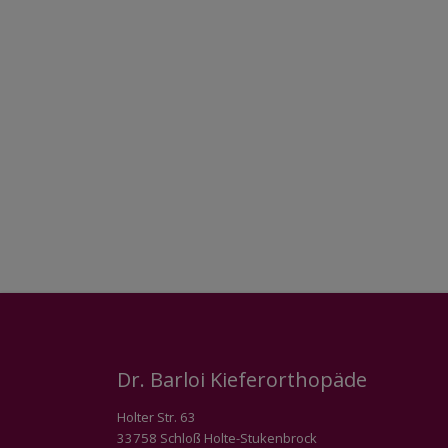
Dr. Barloi Kieferorthopäde
Holter Str. 63
33758 Schloß Holte-Stukenbrock