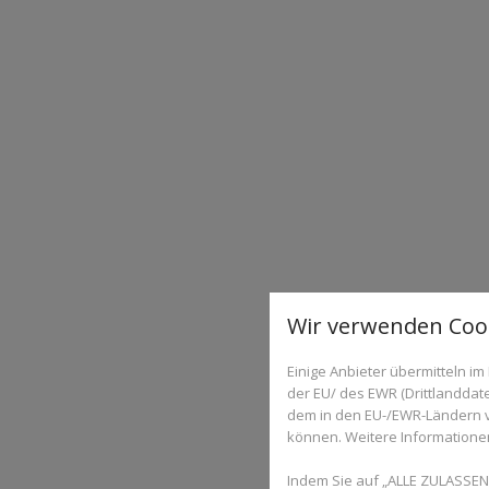
Wir verwenden Cook
Einige Anbieter übermitteln 
der EU/ des EWR (Drittlanddate
dem in den EU-/EWR-Ländern ve
können. Weitere Informationen 
Indem Sie auf „ALLE ZULASSEN"