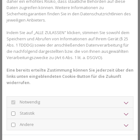
Zahnkorrektur.
daher ein erhöhtes Risiko, dass staatliche Behörden auf diese
Daten zugreifen können. Weitere Informationen zu
Welche Arten von Zahnspangen gibt
Sicherheitsgarantien finden Sie in den Datenschutzrichtlinien des
es?
jeweiligen Anbieters.
Indem Sie auf „ALLE ZULASSEN" klicken, stimmen Sie sowohl dem
Grundsätzlich wird zwischen festen und herausnehmbaren
Speichern und Abrufen von Informationen auf Ihrem Gerät (§ 25
Zahnspangen unterschieden. Herausnehmbare Geräte werden
Abs. 1 TDDDG) sowie der anschließenden Datenverarbeitung für
häufig bei jüngeren Kindern eingesetzt, um das Wachstum des
die nachfolgend dargestellten bzw. die von Ihnen ausgewählten
Kiefers zu unterstützen. Dazu gehören beispielsweise
Verarbeitungszwecke zu (Art 6 Abs. 1 lit. a. DSGVO).
Aktivatoren oder Vorschubdoppelplatten.
Eine bereits erteilte Zustimmung können Sie jederzeit über den
Feste Zahnspangen kommen oft dann zum Einsatz, wenn
links unten eingeblendeten Cookie-Button für die Zukunft
umfangreichere Zahnbewegungen notwendig sind. Moderne
widerrufen.
Bracketsysteme ermöglichen heute eine präzise und effektive
Behandlung unterschiedlicher Fehlstellungen.
Notwendig
Welche Lösung geeignet ist, hängt immer von der individuellen
Zahnstellung und dem Alter des Kindes ab. Deshalb ist eine
Statistik
persönliche Beratung besonders wichtig. Die Praxis Dr. Barloi in
Andere
Herford setzt auf moderne Diagnostik und individuelle
Behandlungskonzepte für Kinder und Jugendliche.