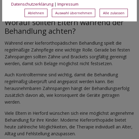
Wer mehr über die Praxis und das Behandlungsteam erfahren
Datenschutzerklärung
|
Impressum
möchte, findet weitere Informationen auf der Seite
Team
.
Ablehnen
Auswahl übernehmen
Alle zulassen
Worauf sollten Eltern während der
Behandlung achten?
Während einer kieferorthopädischen Behandlung spielt die
regelmäßige Zahnpflege eine wichtige Rolle. Gerade bei festen
Zahnspangen sollten Zähne und Brackets sorgfältig gereinigt
werden, damit sich Beläge möglichst nicht festsetzen.
Auch Kontrolltermine sind wichtig, damit die Behandlung
regelmäßig überprüft und angepasst werden kann. Bei
herausnehmbaren Zahnspangen hängt der Behandlungserfolg
zusätzlich davon ab, wie konsequent die Geräte getragen
werden.
Viele Eltern in Herford wünschen sich eine möglichst angenehme
Behandlung für ihre Kinder. Moderne Kieferorthopädie bietet
heute zahlreiche Möglichkeiten, die Therapie individuell an Alter,
Alltag und Fehlstellung anzupassen.